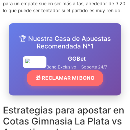
para un empate suelen ser más altas, alrededor de 3.20,
lo que puede ser tentador si el partido es muy reñido.
🏆 Nuestra Casa de Apuestas
Recomendada N°1
GGBet
Bono Exclusivo + Soporte 24/7
🎁 RECLAMAR MI BONO
Estrategias para apostar en
Cotas Gimnasia La Plata vs