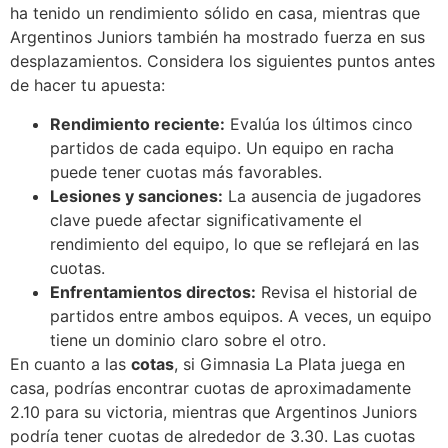
ha tenido un rendimiento sólido en casa, mientras que
Argentinos Juniors también ha mostrado fuerza en sus
desplazamientos. Considera los siguientes puntos antes
de hacer tu apuesta:
Rendimiento reciente:
Evalúa los últimos cinco
partidos de cada equipo. Un equipo en racha
puede tener cuotas más favorables.
Lesiones y sanciones:
La ausencia de jugadores
clave puede afectar significativamente el
rendimiento del equipo, lo que se reflejará en las
cuotas.
Enfrentamientos directos:
Revisa el historial de
partidos entre ambos equipos. A veces, un equipo
tiene un dominio claro sobre el otro.
En cuanto a las
cotas
, si Gimnasia La Plata juega en
casa, podrías encontrar cuotas de aproximadamente
2.10 para su victoria, mientras que Argentinos Juniors
podría tener cuotas de alrededor de 3.30. Las cuotas