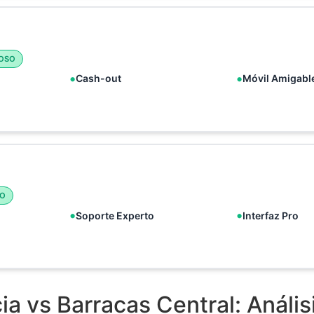
OSO
Cash-out
Móvil Amigabl
TO
Soporte Experto
Interfaz Pro
ia vs Barracas Central: Anális