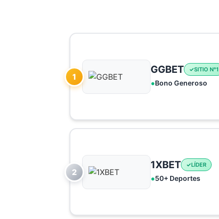
GGBET
SITIO N°1
1
Bono Generoso
1XBET
LÍDER
2
50+ Deportes