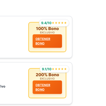
9.4/10
★★★★★
100% Bono
EXCLUSIVO
OBTENER
BONO
9.1/10
★★★★★
200% Bono
EXCLUSIVO
OBTENER
Vivo
BONO