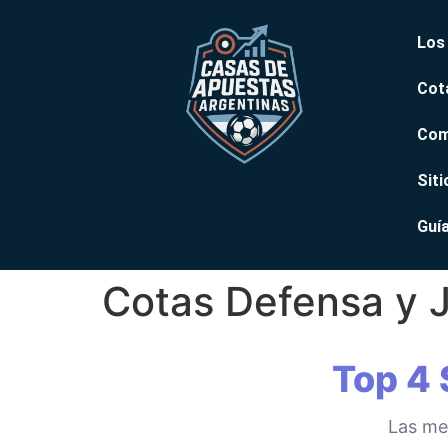
Los
Cot
Com
Sit
Guí
Cotas Defensa y J
Top 4 
Las me