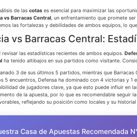
álisis de las
cotas
es esencial para maximizar las oportunid
ia vs Barracas Central
, un enfrentamiento que promete ser
mos las fortalezas y debilidades de ambos equipos, lo que
ia vs Barracas Central: Estad
al revisar las estadísticas recientes de ambos equipos.
Defen
l
ha tenido altibajos en sus partidos como visitante. Consi
anado 3 de sus últimos 5 partidos, mientras que Barracas Ce
os 5 encuentros, Defensa ha dominado con 4 victorias y 1 
nibilidad de jugadores clave, ya que esto puede influir en l
ento de la apuesta, por lo que es recomendable seguir las
rables, reflejando su posición como locales y su historial 
uestra Casa de Apuestas Recomendada N