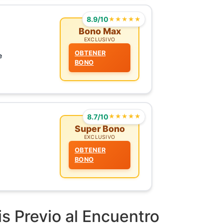
8.9/10
★★★★★
Bono Max
EXCLUSIVO
OBTENER
e
BONO
8.7/10
★★★★★
Super Bono
EXCLUSIVO
OBTENER
BONO
is Previo al Encuentro