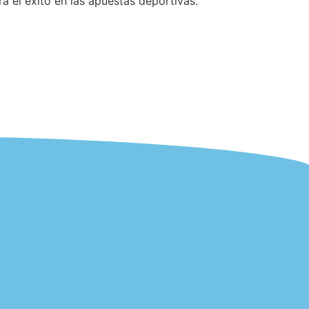
a el éxito en las apuestas deportivas.