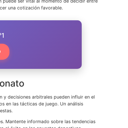
 puede ser vital al momento de decidir entre
er una cotización favorable.
°1
O
ronato
y decisiones arbitrales pueden influir en el
s en las tácticas de juego. Un análisis
estas.
es. Mantente informado sobre las tendencias