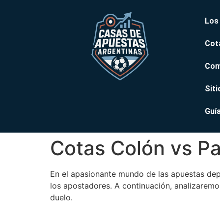
Los
Cot
Com
Sit
Guí
Cotas Colón vs Pa
En el apasionante mundo de las apuestas dep
los apostadores. A continuación, analizaremo
duelo.