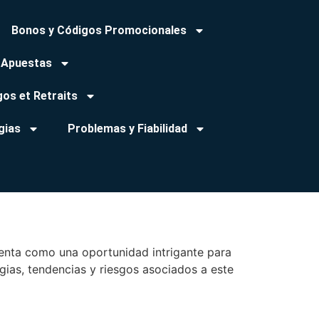
Bonos y Códigos Promocionales
 Apuestas
os et Retraits
gias
Problemas y Fiabilidad
senta como una oportunidad intrigante para
gias, tendencias y riesgos asociados a este