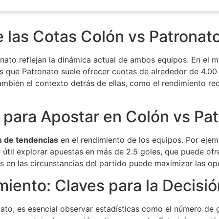
 las Cotas Colón vs Patronat
onato reflejan la dinámica actual de ambos equipos. En e
s que Patronato suele ofrecer cuotas de alrededor de 4.00 p
también el contexto detrás de ellas, como el rendimiento re
 para Apostar en Colón vs Pa
is de tendencias
en el rendimiento de los equipos. Por ejem
 útil explorar apuestas en más de 2.5 goles, que puede ofr
s en las circunstancias del partido puede maximizar las o
iento: Claves para la Decisió
to, es esencial observar estadísticas como el número de 