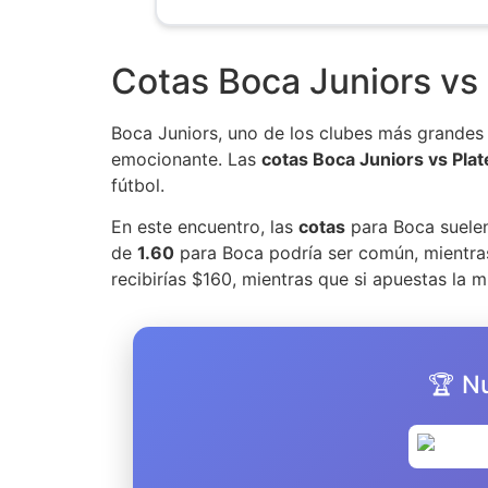
Cotas Boca Juniors vs 
Boca Juniors, uno de los clubes más grandes d
emocionante. Las
cotas Boca Juniors vs Pla
fútbol.
En este encuentro, las
cotas
para Boca suelen
de
1.60
para Boca podría ser común, mientra
recibirías $160, mientras que si apuestas la 
🏆 N