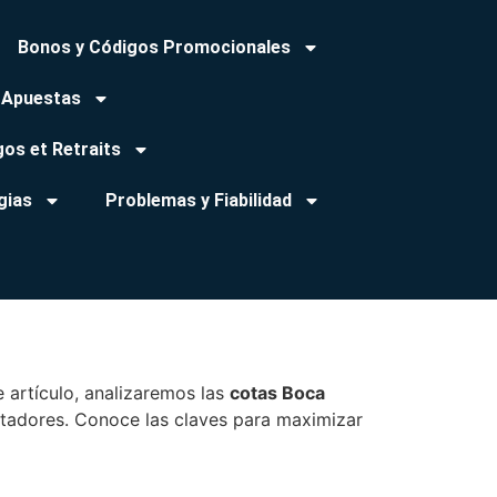
Bonos y Códigos Promocionales
 Apuestas
os et Retraits
gias
Problemas y Fiabilidad
 artículo, analizaremos las
cotas Boca
tadores. Conoce las claves para maximizar