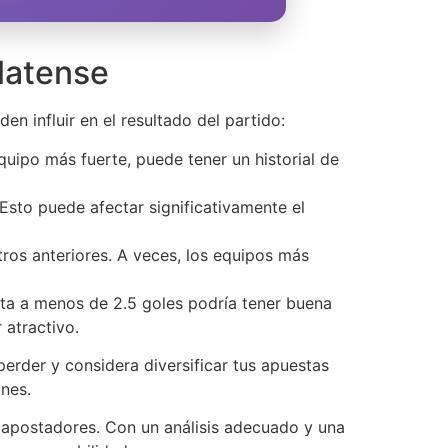
Platense
en influir en el resultado del partido:
uipo más fuerte, puede tener un historial de
Esto puede afectar significativamente el
ros anteriores. A veces, los equipos más
esta a menos de 2.5 goles podría tener buena
 atractivo.
erder y considera diversificar tus apuestas
ones.
apostadores. Con un análisis adecuado y una