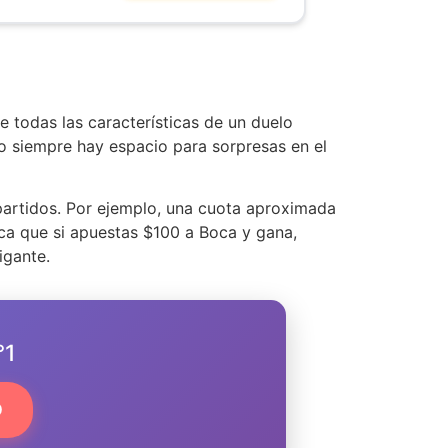
e todas las características de un duelo
ero siempre hay espacio para sorpresas en el
partidos. Por ejemplo, una cuota aproximada
fica que si apuestas $100 a Boca y gana,
igante.
°1
O