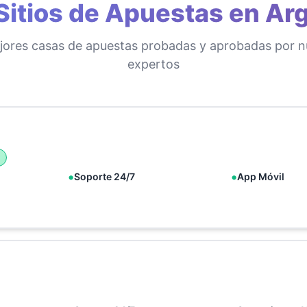
Sitios de Apuestas en Ar
jores casas de apuestas probadas y aprobadas por n
expertos
Soporte 24/7
App Móvil