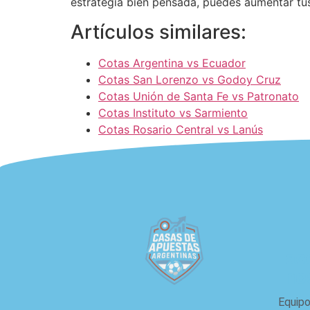
estrategia bien pensada, puedes aumentar tus
Artículos similares:
Cotas Argentina vs Ecuador
Cotas San Lorenzo vs Godoy Cruz
Cotas Unión de Santa Fe vs Patronato
Cotas Instituto vs Sarmiento
Cotas Rosario Central vs Lanús
ac
no
Equip