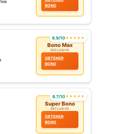
Vivo
BONO
8.9/10
★★★★★
Bono Max
EXCLUSIVO
OBTENER
e
BONO
8.7/10
★★★★★
Super Bono
EXCLUSIVO
OBTENER
BONO