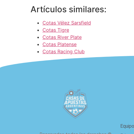
Artículos similares:
Cotas Vélez Sarsfield
Cotas Tigre
Cotas River Plate
Cotas Platense
Cotas Racing Club
ac
no
Equip