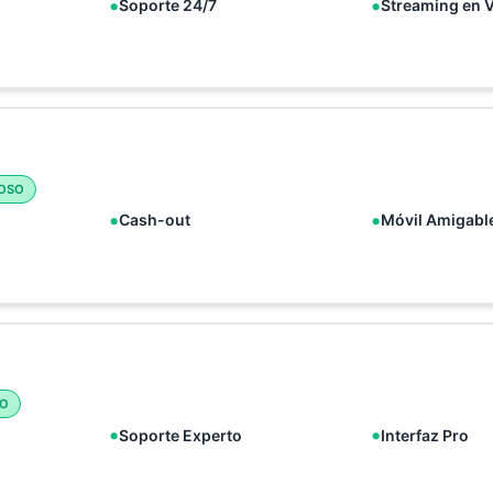
Soporte 24/7
Streaming en 
OSO
Cash-out
Móvil Amigabl
TO
Soporte Experto
Interfaz Pro