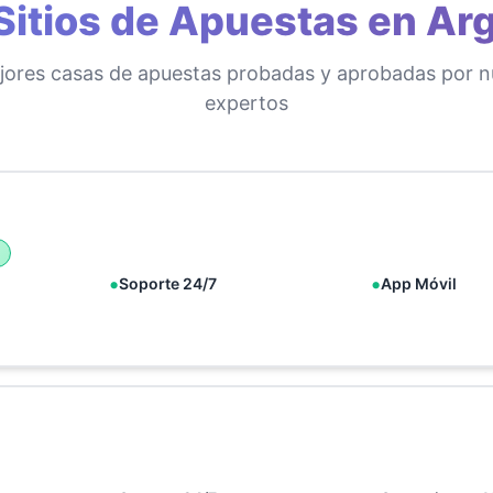
Sitios de Apuestas en Ar
jores casas de apuestas probadas y aprobadas por n
expertos
Soporte 24/7
App Móvil