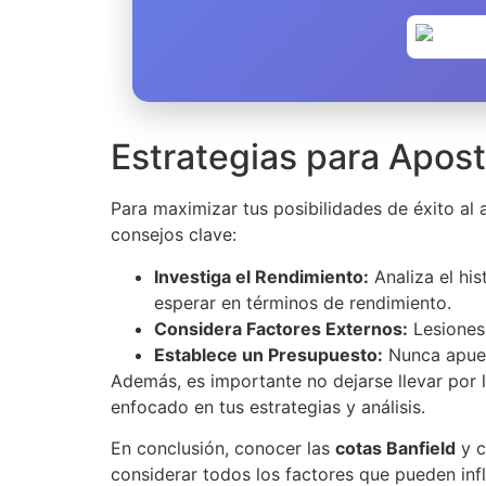
Estrategias para Apos
Para maximizar tus posibilidades de éxito al
consejos clave:
Investiga el Rendimiento:
Analiza el his
esperar en términos de rendimiento.
Considera Factores Externos:
Lesiones,
Establece un Presupuesto:
Nunca apuest
Además, es importante no dejarse llevar por 
enfocado en tus estrategias y análisis.
En conclusión, conocer las
cotas Banfield
y c
considerar todos los factores que pueden influ