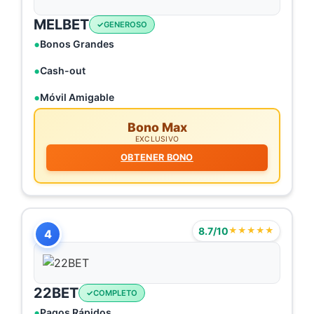
MELBET
GENEROSO
Bonos Grandes
Cash-out
Móvil Amigable
Bono Max
EXCLUSIVO
OBTENER BONO
8.7/10
★★★★★
4
22BET
COMPLETO
Pagos Rápidos