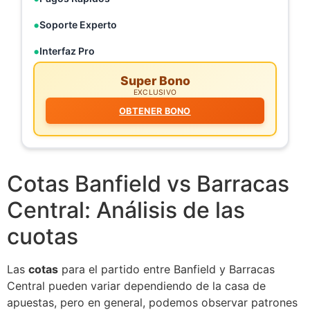
Soporte Experto
Interfaz Pro
Super Bono
EXCLUSIVO
OBTENER BONO
Cotas Banfield vs Barracas
Central: Análisis de las
cuotas
Las
cotas
para el partido entre Banfield y Barracas
Central pueden variar dependiendo de la casa de
apuestas, pero en general, podemos observar patrones