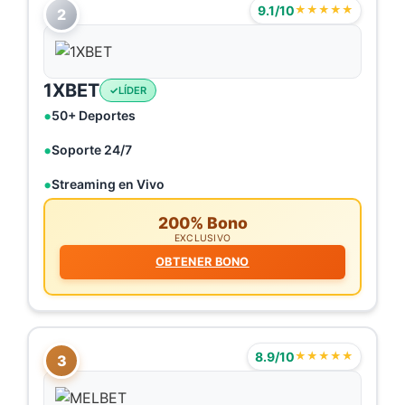
9.1/10
★★★★★
2
1XBET
LÍDER
50+ Deportes
Soporte 24/7
Streaming en Vivo
200% Bono
EXCLUSIVO
OBTENER BONO
8.9/10
★★★★★
3