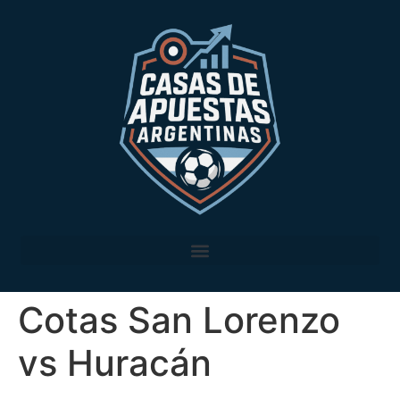
Cotas San Lorenzo
vs Huracán