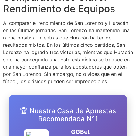
Rendimiento de Equipos
Al comparar el rendimiento de San Lorenzo y Huracán
en las últimas jornadas, San Lorenzo ha mantenido una
racha positiva, mientras que Huracán ha tenido
resultados mixtos. En los últimos cinco partidos, San
Lorenzo ha logrado tres victorias, mientras que Huracán
solo ha conseguido una. Esta estadística se traduce en
una mayor confianza para los apostadores que opten
por San Lorenzo. Sin embargo, no olvides que en el
fútbol, los clásicos pueden ser impredecibles.
🏆 Nuestra Casa de Apuestas
Recomendada N°1
GGBet