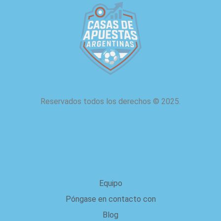
Reservados todos los derechos
©
2025.
acerca de nosotros
Equipo
Póngase en contacto con
Blog