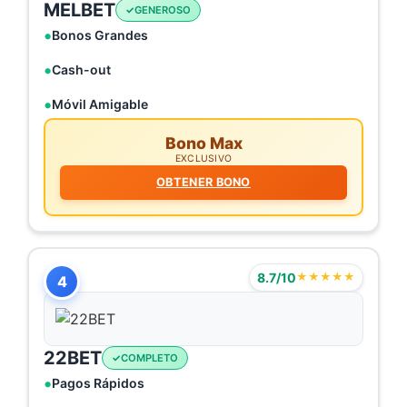
MELBET
GENEROSO
Bonos Grandes
Cash-out
Móvil Amigable
Bono Max
EXCLUSIVO
OBTENER BONO
8.7/10
★★★★★
4
22BET
COMPLETO
Pagos Rápidos