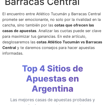
Barracas Central
El encuentro entre Atlético Tucumán y Barracas Central
promete ser emocionante, no solo por la rivalidad en la
cancha, sino también por las
cotas que ofrecen las
casas de apuestas
. Analizar las cuotas puede ser clave
para maximizar tus ganancias. En este artículo,
desglosaremos las
cotas Atlético Tucumán vs Barracas
Central
y te daremos consejos para hacer apuestas
informadas.
Top 4 Sitios de
Apuestas en
Argentina
Las mejores casas de apuestas probadas y