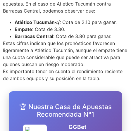
apuestas. En el caso de Atlético Tucumán contra
Barracas Central, podemos observar que:
Atlético Tucumán</
: Cota de 2.10 para ganar.
Empate
: Cota de 3.30.
Barracas Central
: Cota de 3.80 para ganar.
Estas cifras indican que los pronósticos favorecen
ligeramente a Atlético Tucumán, aunque el empate tiene
una cuota considerable que puede ser atractiva para
quienes buscan un riesgo moderado.
Es importante tener en cuenta el rendimiento reciente
de ambos equipos y su posición en la tabla.
🏆 Nuestra Casa de Apuestas
Recomendada N°1
GGBet