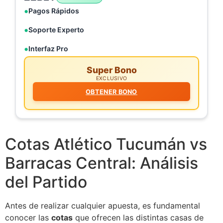
Pagos Rápidos
Soporte Experto
Interfaz Pro
Super Bono
EXCLUSIVO
OBTENER BONO
Cotas Atlético Tucumán vs
Barracas Central: Análisis
del Partido
Antes de realizar cualquier apuesta, es fundamental
conocer las
cotas
que ofrecen las distintas casas de