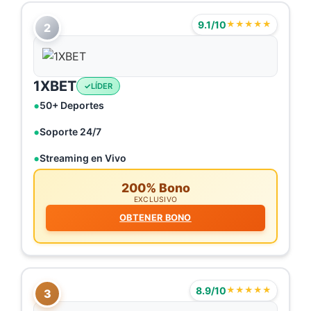
9.1/10
★★★★★
2
1XBET
LÍDER
50+ Deportes
Soporte 24/7
Streaming en Vivo
200% Bono
EXCLUSIVO
OBTENER BONO
8.9/10
★★★★★
3