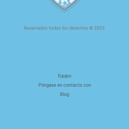
Reservados todos los derechos
©
2025.
acerca de nosotros
Equipo
Póngase en contacto con
Blog
Legal