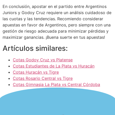
En conclusión, apostar en el partido entre Argentinos
Juniors y Godoy Cruz requiere un análisis cuidadoso de
las cuotas y las tendencias. Recomiendo considerar
apuestas en favor de Argentinos, pero siempre con una
gestión de riesgo adecuada para minimizar pérdidas y
maximizar ganancias. ¡Buena suerte en tus apuestas!
Artículos similares:
Cotas Godoy Cruz vs Platense
Cotas Estudiantes de La Plata vs Huracán
Cotas Huracán vs Tigre
Cotas Rosario Central vs Tigre
Cotas Gimnasia La Plata vs Central Córdoba