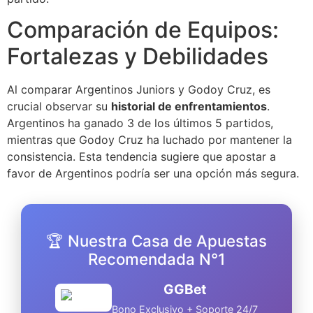
Comparación de Equipos:
Fortalezas y Debilidades
Al comparar Argentinos Juniors y Godoy Cruz, es
crucial observar su
historial de enfrentamientos
.
Argentinos ha ganado 3 de los últimos 5 partidos,
mientras que Godoy Cruz ha luchado por mantener la
consistencia. Esta tendencia sugiere que apostar a
favor de Argentinos podría ser una opción más segura.
🏆 Nuestra Casa de Apuestas
Recomendada N°1
GGBet
Bono Exclusivo + Soporte 24/7