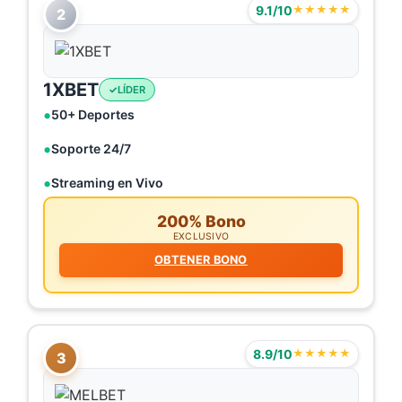
9.1/10
★★★★★
2
1XBET
LÍDER
50+ Deportes
Soporte 24/7
Streaming en Vivo
200% Bono
EXCLUSIVO
OBTENER BONO
8.9/10
★★★★★
3