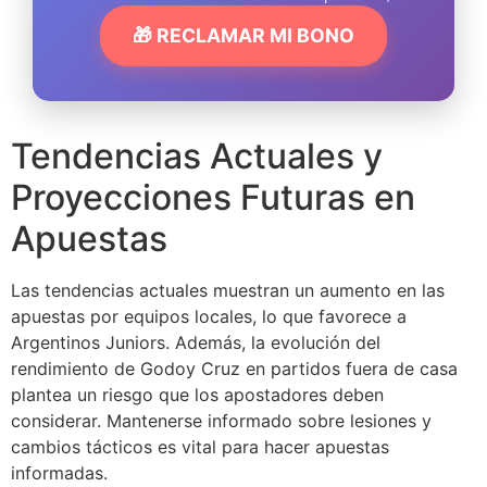
🎁 RECLAMAR MI BONO
Tendencias Actuales y
Proyecciones Futuras en
Apuestas
Las tendencias actuales muestran un aumento en las
apuestas por equipos locales, lo que favorece a
Argentinos Juniors. Además, la evolución del
rendimiento de Godoy Cruz en partidos fuera de casa
plantea un riesgo que los apostadores deben
considerar. Mantenerse informado sobre lesiones y
cambios tácticos es vital para hacer apuestas
informadas.