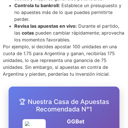
Controla tu bankroll:
Establece un presupuesto y
no apuestes más de lo que puedes permitirte
perder.
Revisa las apuestas en vivo:
Durante el partido,
las
cotas
pueden cambiar rápidamente; aprovecha
los momentos favorables.
Por ejemplo, si decides apostar 100 unidades en una
cuota de 1.75 para Argentina y ganan, recibirías 175
unidades, lo que representa una ganancia de 75
unidades. Sin embargo, si apuestas en contra de
Argentina y pierden, perderías tu inversión inicial.
🏆 Nuestra Casa de Apuestas
Recomendada N°1
GGBet