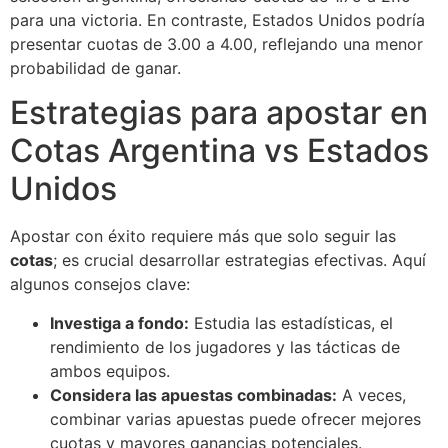
para una victoria. En contraste, Estados Unidos podría
presentar cuotas de 3.00 a 4.00, reflejando una menor
probabilidad de ganar.
Estrategias para apostar en
Cotas Argentina vs Estados
Unidos
Apostar con éxito requiere más que solo seguir las
cotas
; es crucial desarrollar estrategias efectivas. Aquí
algunos consejos clave:
Investiga a fondo:
Estudia las estadísticas, el
rendimiento de los jugadores y las tácticas de
ambos equipos.
Considera las apuestas combinadas:
A veces,
combinar varias apuestas puede ofrecer mejores
cuotas y mayores ganancias potenciales.