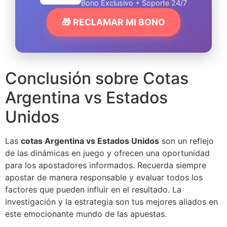
Bono Exclusivo + Soporte 24/7
🎁 RECLAMAR MI BONO
Conclusión sobre Cotas
Argentina vs Estados
Unidos
Las
cotas Argentina vs Estados Unidos
son un reflejo
de las dinámicas en juego y ofrecen una oportunidad
para los apostadores informados. Recuerda siempre
apostar de manera responsable y evaluar todos los
factores que pueden influir en el resultado. La
investigación y la estrategia son tus mejores aliados en
este emocionante mundo de las apuestas.