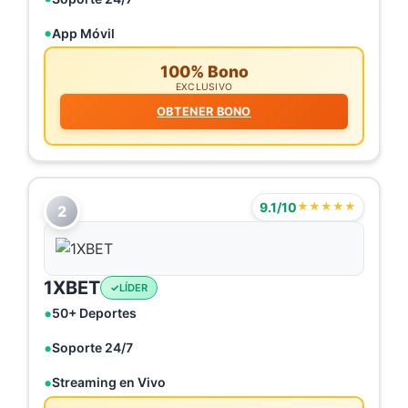
App Móvil
100% Bono
EXCLUSIVO
OBTENER BONO
9.1/10
★★★★★
2
1XBET
LÍDER
50+ Deportes
Soporte 24/7
Streaming en Vivo