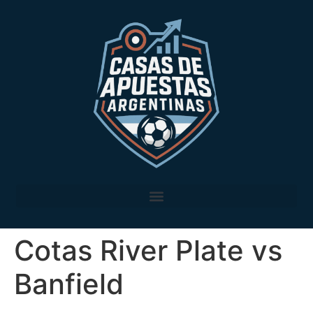
Cotas River Plate vs
Banfield