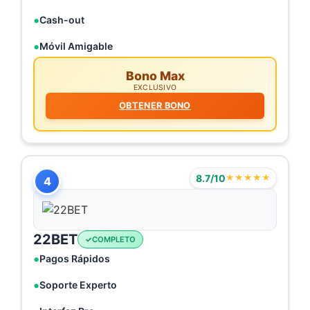
Cash-out
Móvil Amigable
Bono Max
EXCLUSIVO
OBTENER BONO
8.7/10
★★★★★
4
22BET
COMPLETO
Pagos Rápidos
Soporte Experto