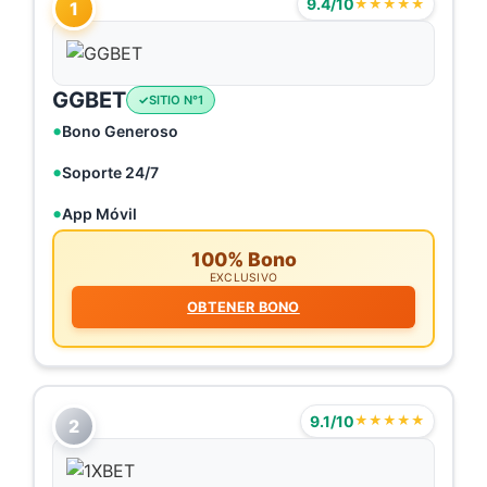
9.4/10
★★★★★
1
GGBET
SITIO N°1
Bono Generoso
Soporte 24/7
App Móvil
100% Bono
EXCLUSIVO
OBTENER BONO
9.1/10
★★★★★
2