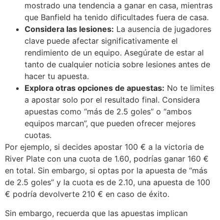
mostrado una tendencia a ganar en casa, mientras
que Banfield ha tenido dificultades fuera de casa.
Considera las lesiones:
La ausencia de jugadores
clave puede afectar significativamente el
rendimiento de un equipo. Asegúrate de estar al
tanto de cualquier noticia sobre lesiones antes de
hacer tu apuesta.
Explora otras opciones de apuestas:
No te limites
a apostar solo por el resultado final. Considera
apuestas como “más de 2.5 goles” o “ambos
equipos marcan”, que pueden ofrecer mejores
cuotas.
Por ejemplo, si decides apostar 100 € a la victoria de
River Plate con una cuota de 1.60, podrías ganar 160 €
en total. Sin embargo, si optas por la apuesta de “más
de 2.5 goles” y la cuota es de 2.10, una apuesta de 100
€ podría devolverte 210 € en caso de éxito.
Sin embargo, recuerda que las apuestas implican