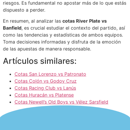
riesgos. Es fundamental no apostar más de lo que estás
dispuesto a perder.
En resumen, al analizar las
cotas River Plate vs
Banfield
, es crucial estudiar el contexto del partido, así
como las tendencias y estadísticas de ambos equipos.
Toma decisiones informadas y disfruta de la emoción
de las apuestas de manera responsable.
Artículos similares:
Cotas San Lorenzo vs Patronato
Cotas Colón vs Godoy Cruz
Cotas Racing Club vs Lanús
Cotas Huracán vs Platense
Cotas Newell’s Old Boys vs Vélez Sarsfield