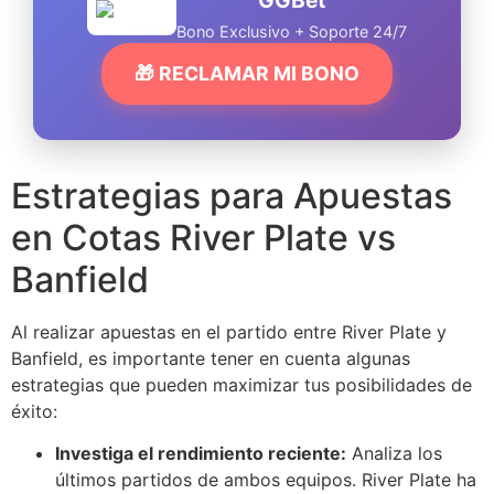
Bono Exclusivo + Soporte 24/7
🎁 RECLAMAR MI BONO
Estrategias para Apuestas
en Cotas River Plate vs
Banfield
Al realizar apuestas en el partido entre River Plate y
Banfield, es importante tener en cuenta algunas
estrategias que pueden maximizar tus posibilidades de
éxito:
Investiga el rendimiento reciente:
Analiza los
últimos partidos de ambos equipos. River Plate ha