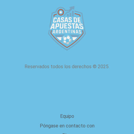
Reservados todos los derechos
©
2025.
acerca de nosotros
Equipo
Póngase en contacto con