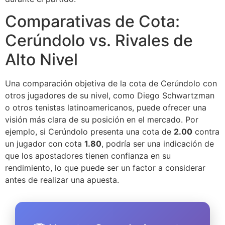
Comparativas de Cota:
Cerúndolo vs. Rivales de
Alto Nivel
Una comparación objetiva de la cota de Cerúndolo con
otros jugadores de su nivel, como Diego Schwartzman
o otros tenistas latinoamericanos, puede ofrecer una
visión más clara de su posición en el mercado. Por
ejemplo, si Cerúndolo presenta una cota de
2.00
contra
un jugador con cota
1.80
, podría ser una indicación de
que los apostadores tienen confianza en su
rendimiento, lo que puede ser un factor a considerar
antes de realizar una apuesta.