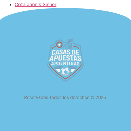
Cota Jannik Sinner
Reservados todos los derechos
©
2025.