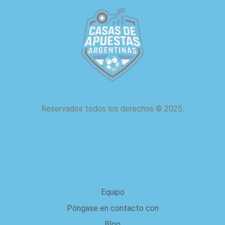
Reservados todos los derechos
©
2025.
acerca de nosotros
Equipo
Póngase en contacto con
Blog