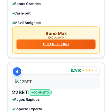
Bonos Grandes
Cash-out
Móvil Amigable
Bono Max
EXCLUSIVO
OBTENER BONO
8.7/10
★★★★★
4
22BET
COMPLETO
Pagos Rápidos
Soporte Experto