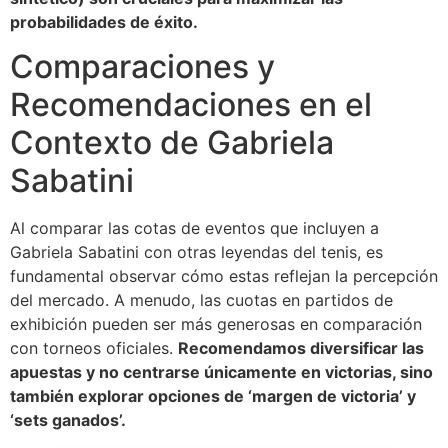
probabilidades de éxito.
Comparaciones y
Recomendaciones en el
Contexto de Gabriela
Sabatini
Al comparar las cotas de eventos que incluyen a
Gabriela Sabatini con otras leyendas del tenis, es
fundamental observar cómo estas reflejan la percepción
del mercado. A menudo, las cuotas en partidos de
exhibición pueden ser más generosas en comparación
con torneos oficiales.
Recomendamos diversificar las
apuestas y no centrarse únicamente en victorias, sino
también explorar opciones de ‘margen de victoria’ y
‘sets ganados’.