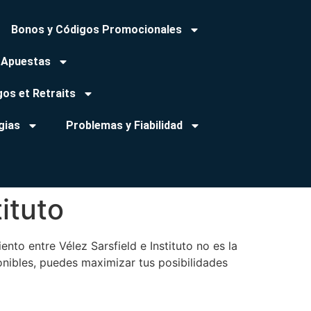
Bonos y Códigos Promocionales
 Apuestas
os et Retraits
gias
Problemas y Fiabilidad
ituto
to entre Vélez Sarsfield e Instituto no es la
ponibles, puedes maximizar tus posibilidades