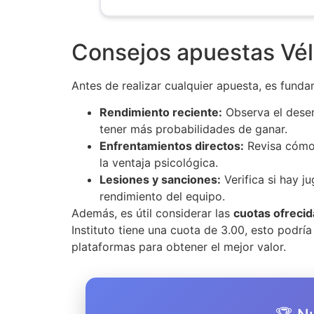
Consejos apuestas Vélez
Antes de realizar cualquier apuesta, es funda
Rendimiento reciente:
Observa el desem
tener más probabilidades de ganar.
Enfrentamientos directos:
Revisa cómo 
la ventaja psicológica.
Lesiones y sanciones:
Verifica si hay j
rendimiento del equipo.
Además, es útil considerar las
cuotas ofrecid
Instituto tiene una cuota de 3.00, esto podrí
plataformas para obtener el mejor valor.