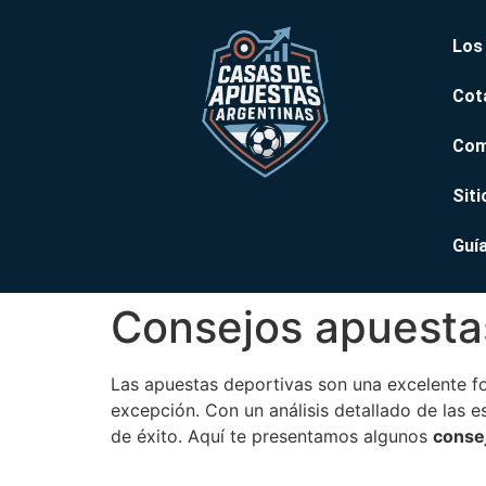
Los
Cot
Com
Sit
Guí
Consejos apuestas
Las apuestas deportivas son una excelente for
excepción. Con un análisis detallado de las e
de éxito. Aquí te presentamos algunos
conse