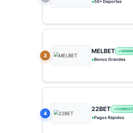
50+ Deportes
MELBET
GENER
3
Bonos Grandes
22BET
COMPLE
4
Pagos Rápidos