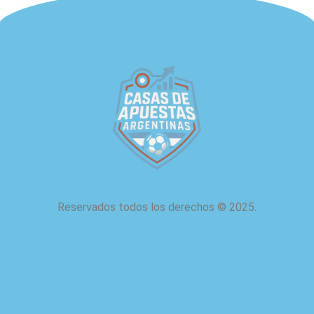
Reservados todos los derechos
©
2025.
acerca de nosotros