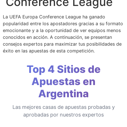
Conference League
La UEFA Europa Conference League ha ganado
popularidad entre los apostadores gracias a su formato
emocionante y a la oportunidad de ver equipos menos
conocidos en acción. A continuación, se presentan
consejos expertos para maximizar tus posibilidades de
éxito en las apuestas de esta competición.
Top 4 Sitios de
Apuestas en
Argentina
Las mejores casas de apuestas probadas y
aprobadas por nuestros expertos