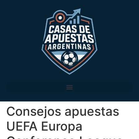
Consejos apuestas
UEFA Europa