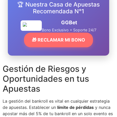
🏆 Nuestra Casa de Apuestas
Recomendada N°1
GGBet
Bono Exclusivo + Soporte 24/7
🎁 RECLAMAR MI BONO
Gestión de Riesgos y
Oportunidades en tus
Apuestas
La gestión del bankroll es vital en cualquier estrategia
de apuestas. Establecer un
límite de pérdidas
y nunca
apostar más del 5% de tu bankroll en un solo evento es