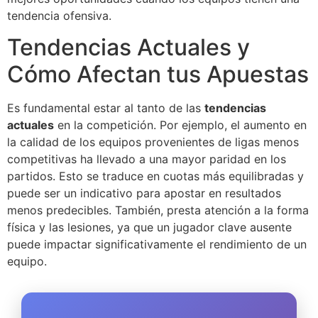
tendencia ofensiva.
Tendencias Actuales y
Cómo Afectan tus Apuestas
Es fundamental estar al tanto de las
tendencias
actuales
en la competición. Por ejemplo, el aumento en
la calidad de los equipos provenientes de ligas menos
competitivas ha llevado a una mayor paridad en los
partidos. Esto se traduce en cuotas más equilibradas y
puede ser un indicativo para apostar en resultados
menos predecibles. También, presta atención a la forma
física y las lesiones, ya que un jugador clave ausente
puede impactar significativamente el rendimiento de un
equipo.