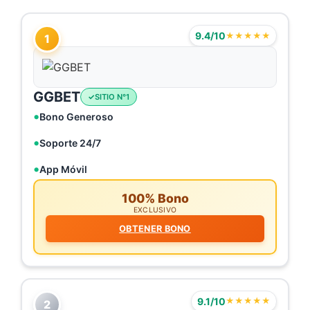
9.4/10
★★★★★
1
GGBET
SITIO N°1
Bono Generoso
Soporte 24/7
App Móvil
100% Bono
EXCLUSIVO
OBTENER BONO
9.1/10
★★★★★
2