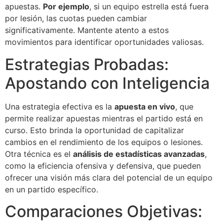
apuestas.
Por ejemplo
, si un equipo estrella está fuera
por lesión, las cuotas pueden cambiar
significativamente. Mantente atento a estos
movimientos para identificar oportunidades valiosas.
Estrategias Probadas:
Apostando con Inteligencia
Una estrategia efectiva es la
apuesta en vivo
, que
permite realizar apuestas mientras el partido está en
curso. Esto brinda la oportunidad de capitalizar
cambios en el rendimiento de los equipos o lesiones.
Otra técnica es el
análisis de estadísticas avanzadas
,
como la eficiencia ofensiva y defensiva, que pueden
ofrecer una visión más clara del potencial de un equipo
en un partido específico.
Comparaciones Objetivas: