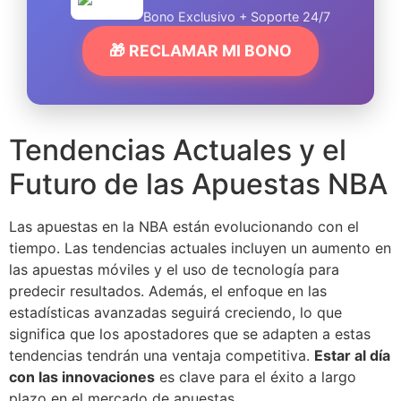
Bono Exclusivo + Soporte 24/7
🎁 RECLAMAR MI BONO
Tendencias Actuales y el
Futuro de las Apuestas NBA
Las apuestas en la NBA están evolucionando con el
tiempo. Las tendencias actuales incluyen un aumento en
las apuestas móviles y el uso de tecnología para
predecir resultados. Además, el enfoque en las
estadísticas avanzadas seguirá creciendo, lo que
significa que los apostadores que se adapten a estas
tendencias tendrán una ventaja competitiva.
Estar al día
con las innovaciones
es clave para el éxito a largo
plazo en el mercado de apuestas.