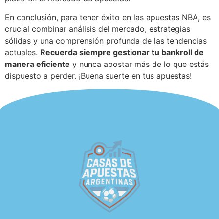
En conclusión, para tener éxito en las apuestas NBA, es
crucial combinar análisis del mercado, estrategias
sólidas y una comprensión profunda de las tendencias
actuales.
Recuerda siempre gestionar tu bankroll de
manera eficiente
y nunca apostar más de lo que estás
dispuesto a perder. ¡Buena suerte en tus apuestas!