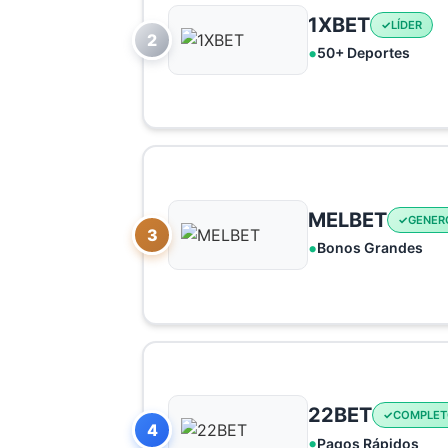
1XBET
LÍDER
2
50+ Deportes
MELBET
GENER
3
Bonos Grandes
22BET
COMPLE
4
Pagos Rápidos