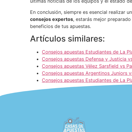
últimas noticias de los equipos y el estado de
En conclusión, siempre es esencial realizar 
consejos expertos
, estarás mejor preparado 
beneficios de tus apuestas.
Artículos similares:
Consejos apuestas Estudiantes de La Pl
Consejos apuestas Defensa y Justicia v
Consejos apuestas Vélez Sarsfield vs P
Consejos apuestas Argentinos Juniors v
Consejos apuestas Estudiantes de La P