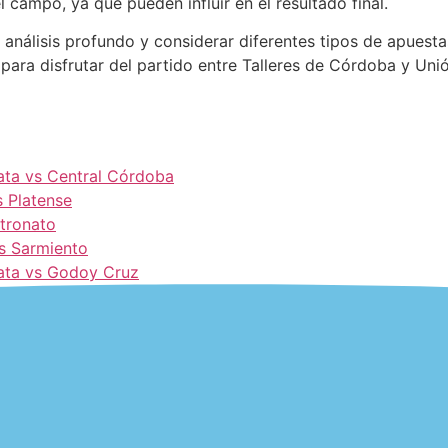
l campo, ya que pueden influir en el resultado final.
un análisis profundo y considerar diferentes tipos de apues
para disfrutar del partido entre Talleres de Córdoba y Uni
ata vs Central Córdoba
s Platense
atronato
s Sarmiento
lata vs Godoy Cruz