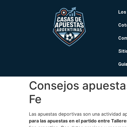
Los
Cot
Com
Sit
Guí
Consejos apuestas
Fe
Las apuestas deportivas son una actividad ap
para las apuestas en el partido entre Talle