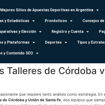
 Mejores Sitios de Apuestas Deportivas en Argentina
as y Estadísticas
Pronósticos
Consejos de
parativas y Elección
Registro y Cuenta
Pag
ios y Plataformas
Deportes
Tipos y Estrate
as y Contenido SEO
 Talleres de Córdoba v
asionante que requiere tanto análisis como estrategia. En 
res de Córdoba y Unión de Santa Fe
, dos equipos que siemp