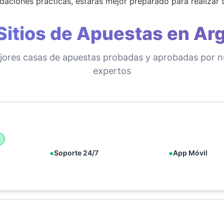
daciones prácticas, estarás mejor preparado para realizar 
Sitios de Apuestas en Ar
jores casas de apuestas probadas y aprobadas por n
expertos
Soporte 24/7
App Móvil