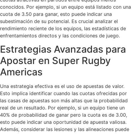
conocidos. Por ejemplo, si un equipo está listado con una
cuota de 3.50 para ganar, esto puede indicar una
subestimación de su potencial. Es crucial analizar el
rendimiento reciente de los equipos, las estadísticas de
enfrentamientos directos y las condiciones de juego.
Estrategias Avanzadas para
Apostar en Super Rugby
Americas
Una estrategia efectiva es el uso de apuestas de valor.
Esto implica identificar cuando las cuotas ofrecidas por
las casas de apuestas son más altas que la probabilidad
real de un resultado. Por ejemplo, si un equipo tiene un
40% de probabilidad de ganar pero la cuota es de 3.00,
esto puede indicar una oportunidad de apuesta valiosa.
Además, considerar las lesiones y las alineaciones puede