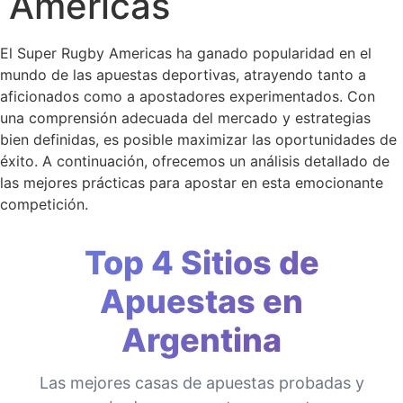
Americas
El Super Rugby Americas ha ganado popularidad en el
mundo de las apuestas deportivas, atrayendo tanto a
aficionados como a apostadores experimentados. Con
una comprensión adecuada del mercado y estrategias
bien definidas, es posible maximizar las oportunidades de
éxito. A continuación, ofrecemos un análisis detallado de
las mejores prácticas para apostar en esta emocionante
competición.
Top 4 Sitios de
Apuestas en
Argentina
Las mejores casas de apuestas probadas y