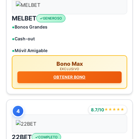
MELBET
GENEROSO
Bonos Grandes
Cash-out
Móvil Amigable
Bono Max
EXCLUSIVO
OBTENER BONO
8.7/10
★★★★★
4
22BET
COMPLETO