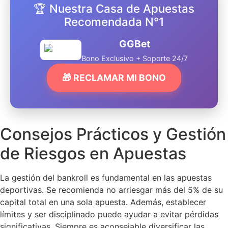
🏆 Nuestra Casa de Apuestas
Recomendada N°1
GGBet
Bono Exclusivo + Soporte 24/7
🎁 RECLAMAR MI BONO
Consejos Prácticos y Gestión
de Riesgos en Apuestas
La gestión del bankroll es fundamental en las apuestas
deportivas. Se recomienda no arriesgar más del 5% de su
capital total en una sola apuesta. Además, establecer
límites y ser disciplinado puede ayudar a evitar pérdidas
significativas. Siempre es aconsejable diversificar las