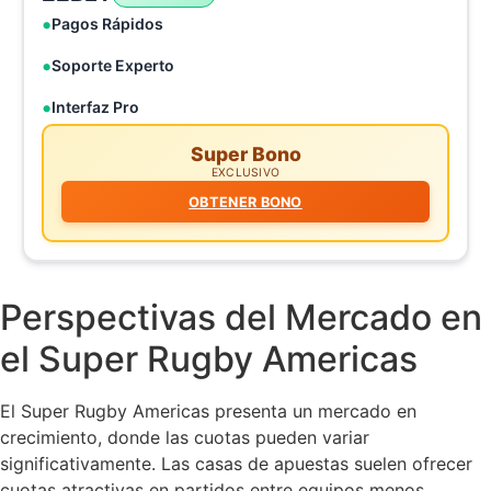
Pagos Rápidos
Soporte Experto
Interfaz Pro
Super Bono
EXCLUSIVO
OBTENER BONO
Perspectivas del Mercado en
el Super Rugby Americas
El Super Rugby Americas presenta un mercado en
crecimiento, donde las cuotas pueden variar
significativamente. Las casas de apuestas suelen ofrecer
cuotas atractivas en partidos entre equipos menos