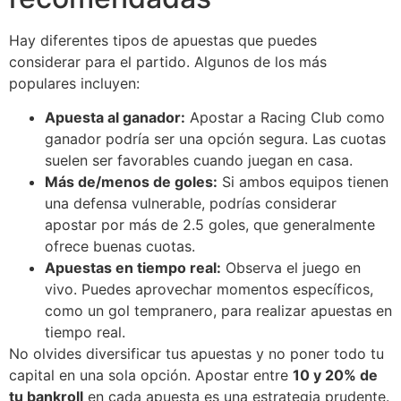
Hay diferentes tipos de apuestas que puedes
considerar para el partido. Algunos de los más
populares incluyen:
Apuesta al ganador:
Apostar a Racing Club como
ganador podría ser una opción segura. Las cuotas
suelen ser favorables cuando juegan en casa.
Más de/menos de goles:
Si ambos equipos tienen
una defensa vulnerable, podrías considerar
apostar por más de 2.5 goles, que generalmente
ofrece buenas cuotas.
Apuestas en tiempo real:
Observa el juego en
vivo. Puedes aprovechar momentos específicos,
como un gol tempranero, para realizar apuestas en
tiempo real.
No olvides diversificar tus apuestas y no poner todo tu
capital en una sola opción. Apostar entre
10 y 20% de
tu bankroll
en cada apuesta es una estrategia prudente.