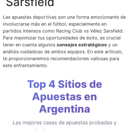
Sarsfield
Las apuestas deportivas son una forma emocionante de
involucrarse más en el fútbol, especialmente en
partidos intensos como Racing Club vs Vélez Sarsfield.
Para maximizar tus oportunidades de éxito, es crucial
tener en cuenta algunos
consejos estratégicos
y un
análisis cuidadoso de ambos equipos. En este artículo,
te proporcionaremos recomendaciones valiosas para
este enfrentamiento.
Top 4 Sitios de
Apuestas en
Argentina
Las mejores casas de apuestas probadas y