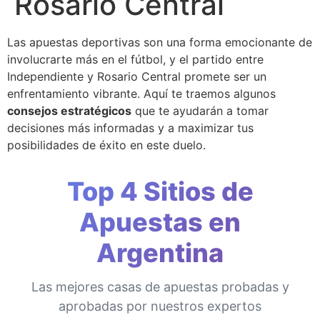
Rosario Central
Las apuestas deportivas son una forma emocionante de
involucrarte más en el fútbol, y el partido entre
Independiente y Rosario Central promete ser un
enfrentamiento vibrante. Aquí te traemos algunos
consejos estratégicos
que te ayudarán a tomar
decisiones más informadas y a maximizar tus
posibilidades de éxito en este duelo.
Top 4 Sitios de
Apuestas en
Argentina
Las mejores casas de apuestas probadas y
aprobadas por nuestros expertos