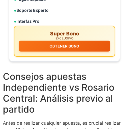
Soporte Experto
Interfaz Pro
Super Bono
EXCLUSIVO
OBTENER BONO
Consejos apuestas
Independiente vs Rosario
Central: Análisis previo al
partido
Antes de realizar cualquier apuesta, es crucial realizar