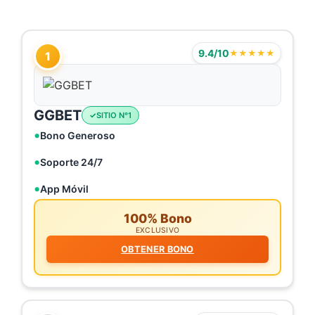
9.4/10
★★★★★
1
GGBET
SITIO N°1
Bono Generoso
Soporte 24/7
App Móvil
100% Bono
EXCLUSIVO
OBTENER BONO