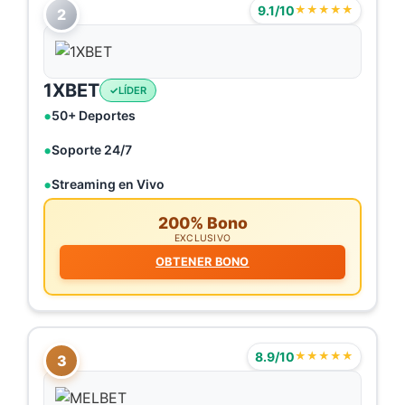
9.1/10
★★★★★
2
1XBET
LÍDER
50+ Deportes
Soporte 24/7
Streaming en Vivo
200% Bono
EXCLUSIVO
OBTENER BONO
8.9/10
★★★★★
3