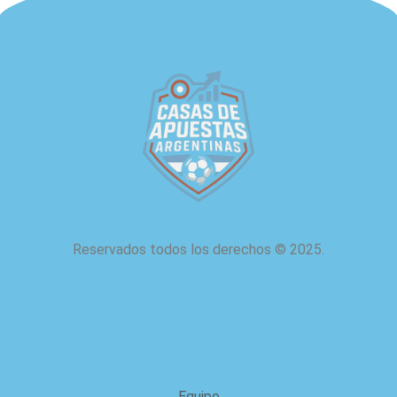
Reservados todos los derechos
©
2025.
acerca de nosotros
Equipo