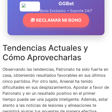
GGBet
Bono Exclusivo + Soporte 24/7
🎁 RECLAMAR MI BONO
Tendencias Actuales y
Cómo Aprovecharlas
Observando las tendencias, Patronato ha sido fuerte en
casa, obteniendo resultados favorables en sus últimos
cinco partidos. Por otro lado, Arsenal ha tenido
dificultades en sus desplazamientos. Apostar a favor de
Patronato y en un resultado positivo en el primer
tiempo puede ser una jugada inteligente. Además, estar
atento a las noticias de lesiones y alineaciones te
permitirá ajustar tus apuestas de manera efectiva.