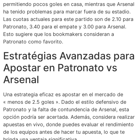
permitiendo pocos goles en casa, mientras que Arsenal
ha tenido problemas para marcar fuera de su estadio.
Las cuotas actuales para este partido son de 2.10 para
Patronato, 3.40 para el empate y 3.00 para Arsenal.
Esto sugiere que los bookmakers consideran a
Patronato como favorito.
Estratégias Avanzadas para
Apostar en Patronato vs
Arsenal
Una estrategia eficaz es apostar en el mercado de
« menos de 2.5 goles ». Dado el estilo defensivo de
Patronato y la falta de contundencia de Arsenal, esta
opción podría ser acertada. Además, considera realizar
apuestas en vivo, donde puedes evaluar el rendimiento
de los equipos antes de hacer tu apuesta, lo que te
brinda una ventaja significativa.