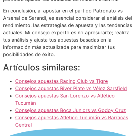
En conclusión, al apostar en el partido Patronato vs
Arsenal de Sarandí, es esencial considerar el análisis del
rendimiento, las estrategias de apuesta y las tendencias
actuales. Mi consejo experto es no apresurarte; realiza
tus análisis y ajusta tus apuestas basadas en la
información más actualizada para maximizar tus
posibilidades de éxito.
Artículos similares:
Consejos apuestas Racing Club vs Tigre
Consejos apuestas River Plate vs Vélez Sarsfield
Consejos apuestas San Lorenzo vs Atlético
Tucumán
Consejos apuestas Boca Juniors vs Godoy Cruz
Consejos apuestas Atlético Tucumán vs Barracas
Central