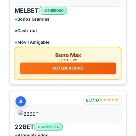
MELBET
GENEROSO
Bonos Grandes
Cash-out
Móvil Amigable
Bono Max
EXCLUSIVO
OBTENER BONO
8.7/10
★★★★★
4
22BET
COMPLETO
Pagos Rápidos