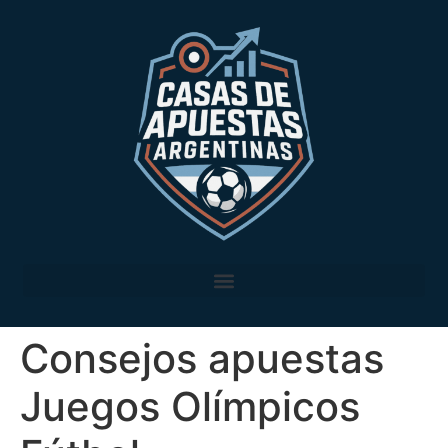
Consejos apuestas
Juegos Olímpicos