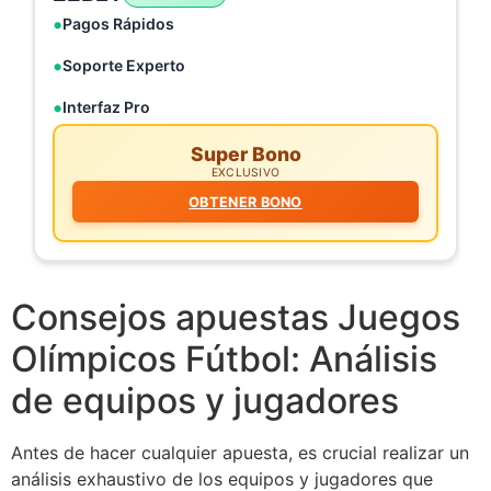
Pagos Rápidos
Soporte Experto
Interfaz Pro
Super Bono
EXCLUSIVO
OBTENER BONO
Consejos apuestas Juegos
Olímpicos Fútbol: Análisis
de equipos y jugadores
Antes de hacer cualquier apuesta, es crucial realizar un
análisis exhaustivo de los equipos y jugadores que