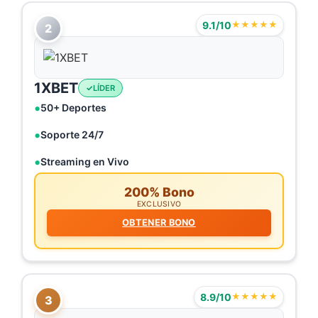
9.1/10
★★★★★
2
1XBET
LÍDER
50+ Deportes
Soporte 24/7
Streaming en Vivo
200% Bono
EXCLUSIVO
OBTENER BONO
8.9/10
★★★★★
3