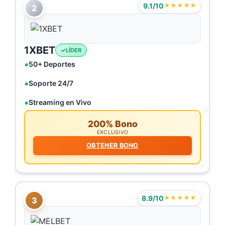
9.1/10
★★★★★
2
1XBET
LÍDER
50+ Deportes
Soporte 24/7
Streaming en Vivo
200% Bono
EXCLUSIVO
OBTENER BONO
8.9/10
★★★★★
3