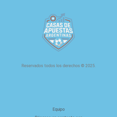
Reservados todos los derechos
©
2025.
acerca de nosotros
Equipo