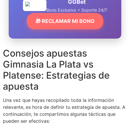
GGBet
Bono Exclusivo + Soporte 24/7
🎁 RECLAMAR MI BONO
Consejos apuestas
Gimnasia La Plata vs
Platense: Estrategias de
apuesta
Una vez que hayas recopilado toda la información
relevante, es hora de definir tu estrategia de apuesta. A
continuación, te compartimos algunas tácticas que
pueden ser efectivas: