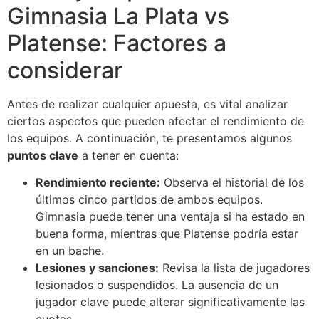
Gimnasia La Plata vs
Platense: Factores a
considerar
Antes de realizar cualquier apuesta, es vital analizar
ciertos aspectos que pueden afectar el rendimiento de
los equipos. A continuación, te presentamos algunos
puntos clave
a tener en cuenta:
Rendimiento reciente:
Observa el historial de los
últimos cinco partidos de ambos equipos.
Gimnasia puede tener una ventaja si ha estado en
buena forma, mientras que Platense podría estar
en un bache.
Lesiones y sanciones:
Revisa la lista de jugadores
lesionados o suspendidos. La ausencia de un
jugador clave puede alterar significativamente las
cuotas.