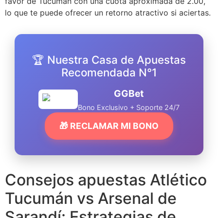
favor de Tucumán con una cuota aproximada de 2.00,
lo que te puede ofrecer un retorno atractivo si aciertas.
🏆 Nuestra Casa de Apuestas
Recomendada N°1
GGBet
Bono Exclusivo + Soporte 24/7
🎁 RECLAMAR MI BONO
Consejos apuestas Atlético
Tucumán vs Arsenal de
Sarandí: Estrategias de