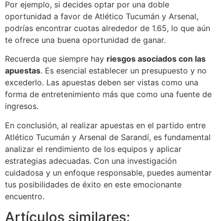
Por ejemplo, si decides optar por una doble
oportunidad a favor de Atlético Tucumán y Arsenal,
podrías encontrar cuotas alrededor de 1.65, lo que aún
te ofrece una buena oportunidad de ganar.
Recuerda que siempre hay
riesgos asociados con las
apuestas
. Es esencial establecer un presupuesto y no
excederlo. Las apuestas deben ser vistas como una
forma de entretenimiento más que como una fuente de
ingresos.
En conclusión, al realizar apuestas en el partido entre
Atlético Tucumán y Arsenal de Sarandí, es fundamental
analizar el rendimiento de los equipos y aplicar
estrategias adecuadas. Con una investigación
cuidadosa y un enfoque responsable, puedes aumentar
tus posibilidades de éxito en este emocionante
encuentro.
Artículos similares: