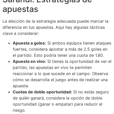
apuestas
La elección de la estrategia adecuada puede marcar la
diferencia en tus apuestas. Aquí hay algunas tácticas
clave a considerar:
Apuesta a goles:
Si ambos equipos tienen ataques
fuertes, considera apostar a más de 2.5 goles en
el partido. Esto podría tener una cuota de 1.80.
Apuesta en vivo:
Si tienes la oportunidad de ver el
partido, las apuestas en vivo te permiten
reaccionar a lo que sucede en el campo. Observa
cómo se desarrolla el juego antes de realizar una
apuesta.
Cuotas de doble oportunidad:
Si no estás seguro
de quién ganará, considera la opción de doble
oportunidad (ganar o empatar) para reducir el
riesgo.