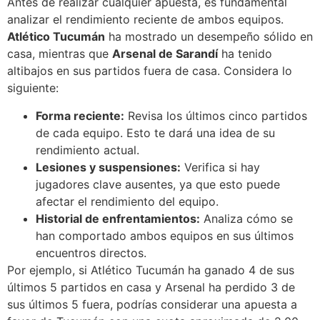
Antes de realizar cualquier apuesta, es fundamental
analizar el rendimiento reciente de ambos equipos.
Atlético Tucumán
ha mostrado un desempeño sólido en
casa, mientras que
Arsenal de Sarandí
ha tenido
altibajos en sus partidos fuera de casa. Considera lo
siguiente:
Forma reciente:
Revisa los últimos cinco partidos
de cada equipo. Esto te dará una idea de su
rendimiento actual.
Lesiones y suspensiones:
Verifica si hay
jugadores clave ausentes, ya que esto puede
afectar el rendimiento del equipo.
Historial de enfrentamientos:
Analiza cómo se
han comportado ambos equipos en sus últimos
encuentros directos.
Por ejemplo, si Atlético Tucumán ha ganado 4 de sus
últimos 5 partidos en casa y Arsenal ha perdido 3 de
sus últimos 5 fuera, podrías considerar una apuesta a