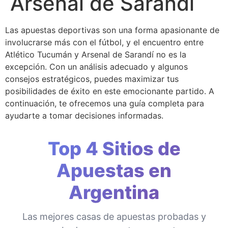
Arsenal de Sarandí
Las apuestas deportivas son una forma apasionante de
involucrarse más con el fútbol, y el encuentro entre
Atlético Tucumán y Arsenal de Sarandí no es la
excepción. Con un análisis adecuado y algunos
consejos estratégicos, puedes maximizar tus
posibilidades de éxito en este emocionante partido. A
continuación, te ofrecemos una guía completa para
ayudarte a tomar decisiones informadas.
Top 4 Sitios de
Apuestas en
Argentina
Las mejores casas de apuestas probadas y