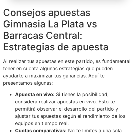
Consejos apuestas
Gimnasia La Plata vs
Barracas Central:
Estrategias de apuesta
Al realizar tus apuestas en este partido, es fundamental
tener en cuenta algunas estrategias que pueden
ayudarte a maximizar tus ganancias. Aquí te
presentamos algunas:
Apuesta en vivo:
Si tienes la posibilidad,
considera realizar apuestas en vivo. Esto te
permitirá observar el desarrollo del partido y
ajustar tus apuestas según el rendimiento de los
equipos en tiempo real.
Cuotas comparativas:
No te limites a una sola