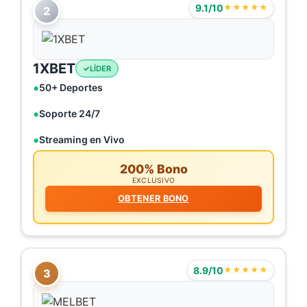
9.1/10
★★★★★
2
1XBET
LÍDER
50+ Deportes
Soporte 24/7
Streaming en Vivo
200% Bono
EXCLUSIVO
OBTENER BONO
8.9/10
★★★★★
3