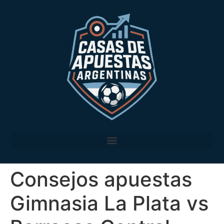
Consejos apuestas
Gimnasia La Plata vs