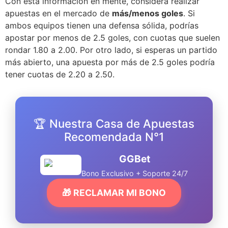
Con esta información en mente, considera realizar
apuestas en el mercado de
más/menos goles
. Si
ambos equipos tienen una defensa sólida, podrías
apostar por menos de 2.5 goles, con cuotas que suelen
rondar 1.80 a 2.00. Por otro lado, si esperas un partido
más abierto, una apuesta por más de 2.5 goles podría
tener cuotas de 2.20 a 2.50.
🏆 Nuestra Casa de Apuestas
Recomendada N°1
GGBet
Bono Exclusivo + Soporte 24/7
🎁 RECLAMAR MI BONO