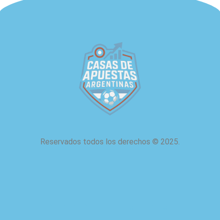
Reservados todos los derechos
©
2025.
acerca de nosotros