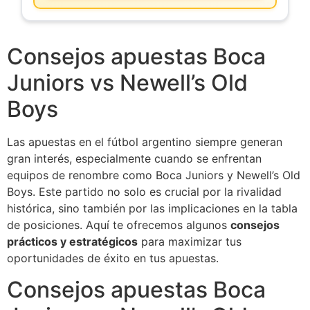
Consejos apuestas Boca
Juniors vs Newell’s Old
Boys
Las apuestas en el fútbol argentino siempre generan
gran interés, especialmente cuando se enfrentan
equipos de renombre como Boca Juniors y Newell’s Old
Boys. Este partido no solo es crucial por la rivalidad
histórica, sino también por las implicaciones en la tabla
de posiciones. Aquí te ofrecemos algunos
consejos
prácticos y estratégicos
para maximizar tus
oportunidades de éxito en tus apuestas.
Consejos apuestas Boca