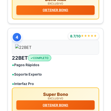
EXCLUSIVO
OBTENER BONO
8.7/10
★★★★★
4
22BET
COMPLETO
Pagos Rápidos
Soporte Experto
Interfaz Pro
Super Bono
EXCLUSIVO
OBTENER BONO