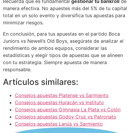
Recuerda que es fundamental
gestionar tu bankroll
de
manera efectiva. No apuestes más del 5% de tu capital
total en un solo evento y diversifica tus apuestas para
minimizar riesgos.
En conclusión, para tus apuestas en el partido Boca
Juniors vs Newell’s Old Boys, asegúrate de analizar el
rendimiento de ambos equipos, considerar las
estadísticas y elegir tipos de apuestas que se alineen
con tu estrategia. Siempre apuesta de manera
responsable.
Artículos similares:
Consejos apuestas Platense vs Sarmiento
Consejos apuestas Huracán vs Instituto
Consejos apuestas Gimnasia La Plata vs Colón
Consejos apuestas Godoy Cruz vs Patronato
Consejos apuestas Lanús vs Sarmiento