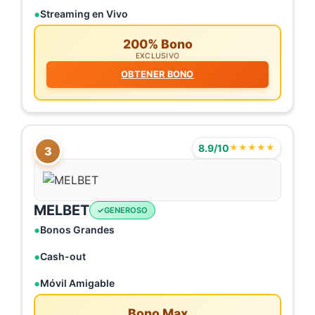
Streaming en Vivo
200% Bono
EXCLUSIVO
OBTENER BONO
8.9/10
★★★★★
3
MELBET
GENEROSO
Bonos Grandes
Cash-out
Móvil Amigable
Bono Max