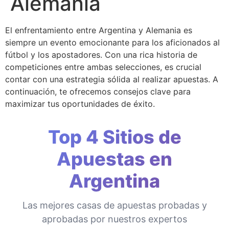
Alemania
El enfrentamiento entre Argentina y Alemania es
siempre un evento emocionante para los aficionados al
fútbol y los apostadores. Con una rica historia de
competiciones entre ambas selecciones, es crucial
contar con una estrategia sólida al realizar apuestas. A
continuación, te ofrecemos consejos clave para
maximizar tus oportunidades de éxito.
Top 4 Sitios de
Apuestas en
Argentina
Las mejores casas de apuestas probadas y
aprobadas por nuestros expertos