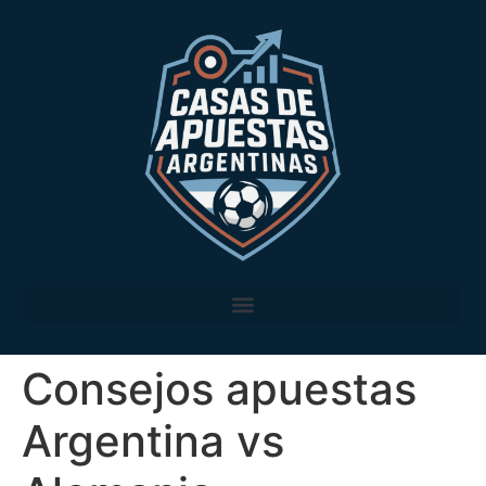
Consejos apuestas
Argentina vs