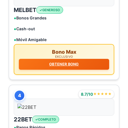
MELBET
GENEROSO
Bonos Grandes
Cash-out
Móvil Amigable
Bono Max
EXCLUSIVO
OBTENER BONO
8.7/10
★★★★★
4
22BET
COMPLETO
Pagos Rápidos