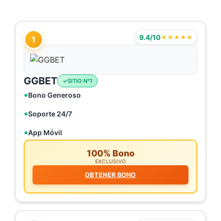
9.4/10
★★★★★
1
GGBET
SITIO N°1
Bono Generoso
Soporte 24/7
App Móvil
100% Bono
EXCLUSIVO
OBTENER BONO