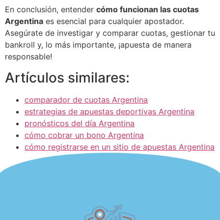
En conclusión, entender
cómo funcionan las cuotas
Argentina
es esencial para cualquier apostador.
Asegúrate de investigar y comparar cuotas, gestionar tu
bankroll y, lo más importante, ¡apuesta de manera
responsable!
Artículos similares:
comparador de cuotas Argentina
estrategias de apuestas deportivas Argentina
pronósticos del día Argentina
cómo cobrar un bono Argentina
cómo registrarse en un sitio de apuestas Argentina