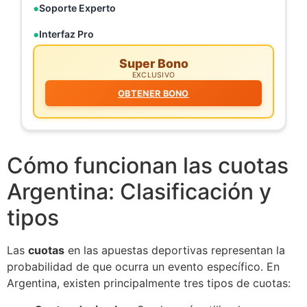
Soporte Experto
Interfaz Pro
Super Bono
EXCLUSIVO
OBTENER BONO
Cómo funcionan las cuotas
Argentina: Clasificación y
tipos
Las
cuotas
en las apuestas deportivas representan la
probabilidad de que ocurra un evento específico. En
Argentina, existen principalmente tres tipos de cuotas: