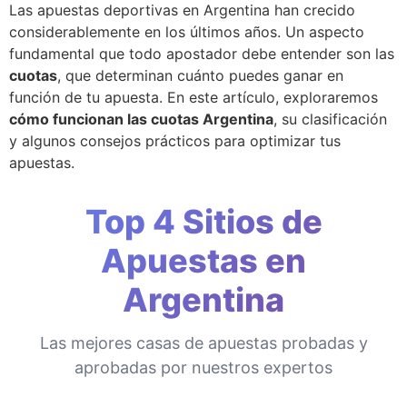
Las apuestas deportivas en Argentina han crecido
considerablemente en los últimos años. Un aspecto
fundamental que todo apostador debe entender son las
cuotas
, que determinan cuánto puedes ganar en
función de tu apuesta. En este artículo, exploraremos
cómo funcionan las cuotas Argentina
, su clasificación
y algunos consejos prácticos para optimizar tus
apuestas.
Top 4 Sitios de
Apuestas en
Argentina
Las mejores casas de apuestas probadas y
aprobadas por nuestros expertos