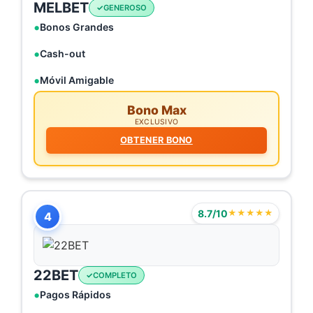
MELBET
GENEROSO
Bonos Grandes
Cash-out
Móvil Amigable
Bono Max
EXCLUSIVO
OBTENER BONO
8.7/10
★★★★★
4
22BET
COMPLETO
Pagos Rápidos