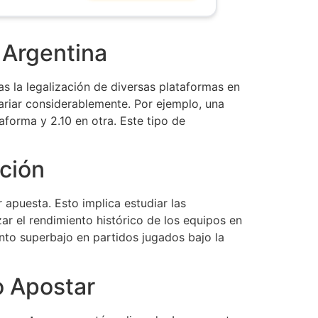
 Argentina
as la legalización de diversas plataformas en
ariar considerablemente. Por ejemplo, una
aforma y 2.10 en otra. Este tipo de
ación
r apuesta. Esto implica estudiar las
zar el rendimiento histórico de los equipos en
ento superbajo en partidos jugados bajo la
o Apostar