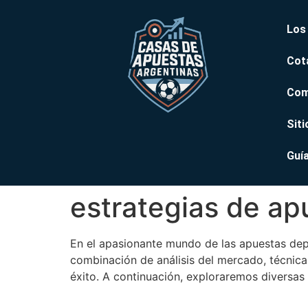
Los
Cot
Com
Sit
Guí
estrategias de ap
En el apasionante mundo de las apuestas depo
combinación de análisis del mercado, técnic
éxito. A continuación, exploraremos diversas