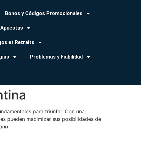
Bonos y Códigos Promocionales
 Apuestas
os et Retraits
gias
Problemas y Fiabilidad
ntina
undamentales para triunfar. Con una
res pueden maximizar sus posibilidades de
ino.