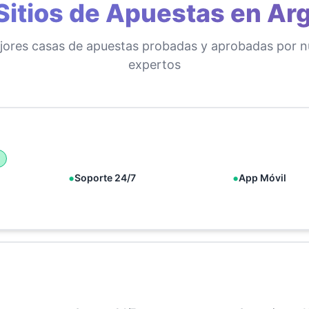
Sitios de Apuestas en Ar
jores casas de apuestas probadas y aprobadas por n
expertos
Soporte 24/7
App Móvil