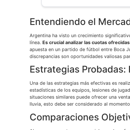
Entendiendo el Mercad
Argentina ha visto un crecimiento significati
línea.
Es crucial analizar las cuotas ofrecid
apuesta en un partido de fútbol entre Boca Ju
discrepancias son oportunidades valiosas pa
Estrategias Probadas: 
Una de las estrategias más efectivas es reali
estadísticas de los equipos, lesiones de jugad
situaciones similares puede ofrecer una venta
lluvia, esto debe ser considerado al momento
Comparaciones Objeti