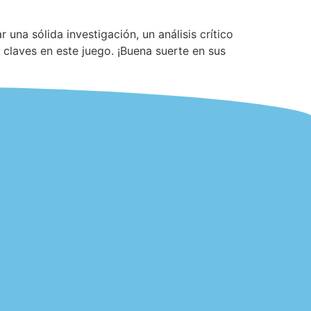
una sólida investigación, un análisis crítico
 claves en este juego. ¡Buena suerte en sus