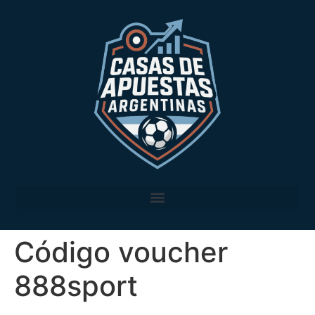
Código voucher
888sport