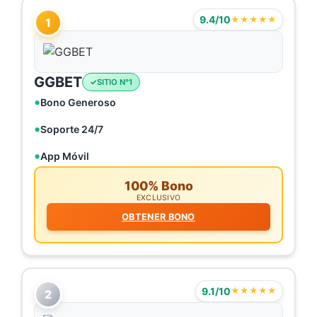
9.4/10
★★★★★
1
GGBET
SITIO N°1
Bono Generoso
Soporte 24/7
App Móvil
100% Bono
EXCLUSIVO
OBTENER BONO
9.1/10
★★★★★
2