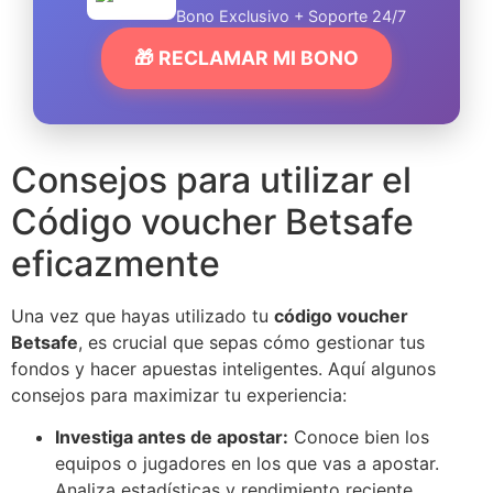
Bono Exclusivo + Soporte 24/7
🎁 RECLAMAR MI BONO
Consejos para utilizar el
Código voucher Betsafe
eficazmente
Una vez que hayas utilizado tu
código voucher
Betsafe
, es crucial que sepas cómo gestionar tus
fondos y hacer apuestas inteligentes. Aquí algunos
consejos para maximizar tu experiencia:
Investiga antes de apostar:
Conoce bien los
equipos o jugadores en los que vas a apostar.
Analiza estadísticas y rendimiento reciente.