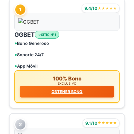
9.4/10
★★★★★
1
GGBET
SITIO N°1
Bono Generoso
Soporte 24/7
App Móvil
100% Bono
EXCLUSIVO
OBTENER BONO
9.1/10
★★★★★
2