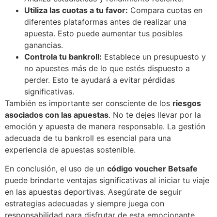
Utiliza las cuotas a tu favor:
Compara cuotas en
diferentes plataformas antes de realizar una
apuesta. Esto puede aumentar tus posibles
ganancias.
Controla tu bankroll:
Establece un presupuesto y
no apuestes más de lo que estés dispuesto a
perder. Esto te ayudará a evitar pérdidas
significativas.
También es importante ser consciente de los
riesgos
asociados con las apuestas
. No te dejes llevar por la
emoción y apuesta de manera responsable. La gestión
adecuada de tu bankroll es esencial para una
experiencia de apuestas sostenible.
En conclusión, el uso de un
código voucher Betsafe
puede brindarte ventajas significativas al iniciar tu viaje
en las apuestas deportivas. Asegúrate de seguir
estrategias adecuadas y siempre juega con
responsabilidad para disfrutar de esta emocionante