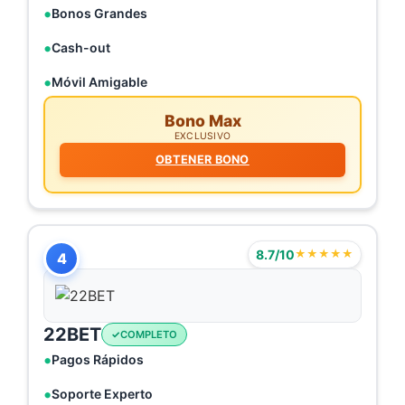
Bonos Grandes
Cash-out
Móvil Amigable
Bono Max
EXCLUSIVO
OBTENER BONO
8.7/10
★★★★★
4
22BET
COMPLETO
Pagos Rápidos
Soporte Experto