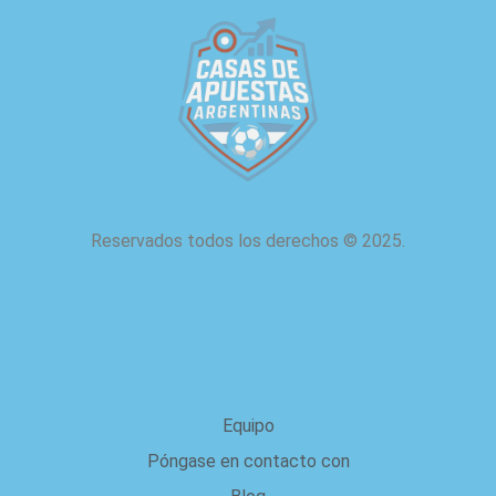
Reservados todos los derechos
©
2025.
acerca de nosotros
Equipo
Póngase en contacto con