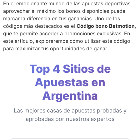
En el emocionante mundo de las apuestas deportivas,
aprovechar al máximo los bonos disponibles puede
marcar la diferencia en tus ganancias. Uno de los
códigos más destacados es el
Código bono Betmotion
,
que te permite acceder a promociones exclusivas. En
este artículo, exploraremos cómo utilizar este código
para maximizar tus oportunidades de ganar.
Top 4 Sitios de
Apuestas en
Argentina
Las mejores casas de apuestas probadas y
aprobadas por nuestros expertos