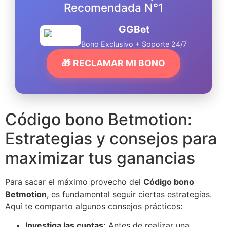
Recomendada N°1
GGBet
Bono Exclusivo + Soporte 24/7
🎁 RECLAMAR MI BONO
Código bono Betmotion:
Estrategias y consejos para
maximizar tus ganancias
Para sacar el máximo provecho del
Código bono
Betmotion
, es fundamental seguir ciertas estrategias.
Aquí te comparto algunos consejos prácticos:
Investiga las cuotas:
Antes de realizar una