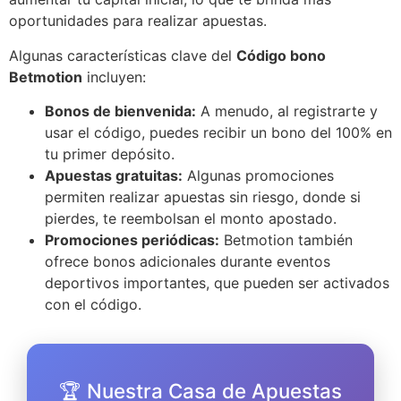
oportunidades para realizar apuestas.
Algunas características clave del
Código bono
Betmotion
incluyen:
Bonos de bienvenida:
A menudo, al registrarte y
usar el código, puedes recibir un bono del 100% en
tu primer depósito.
Apuestas gratuitas:
Algunas promociones
permiten realizar apuestas sin riesgo, donde si
pierdes, te reembolsan el monto apostado.
Promociones periódicas:
Betmotion también
ofrece bonos adicionales durante eventos
deportivos importantes, que pueden ser activados
con el código.
🏆 Nuestra Casa de Apuestas