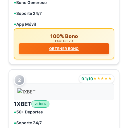
Bono Generoso
Soporte 24/7
App Móvil
100% Bono
EXCLUSIVO
OBTENER BONO
9.1/10
★★★★★
2
1XBET
LÍDER
50+ Deportes
Soporte 24/7