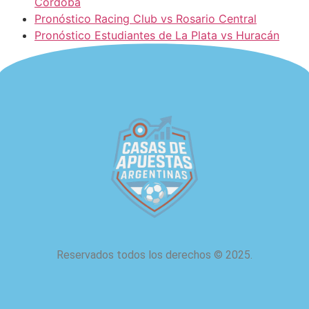
Córdoba
Pronóstico Racing Club vs Rosario Central
Pronóstico Estudiantes de La Plata vs Huracán
Reservados todos los derechos
©
2025.