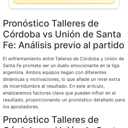
Pronóstico Talleres de
Córdoba vs Unión de Santa
Fe: Análisis previo al partido
El enfrentamiento entre Talleres de Córdoba y Unión de
Santa Fe promete ser un duelo emocionante en la liga
argentina. Ambos equipos llegan con diferentes
dinámicas y motivaciones, lo que añade un nivel extra
de incertidumbre al resultado. En este artículo,
analizaremos factores clave que pueden influir en el
resultado, proporcionando un pronóstico detallado para
los apostadores.
Pronóstico Talleres de