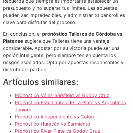
Recuerda que siempre es importante establecer un
presupuesto y no superar tus límites. Las apuestas
pueden ser impredecibles, y administrar tu bankroll es
clave para disfrutar del proceso.
En conclusión, el
pronóstico Talleres de Córdoba vs
Platense
sugiere que Talleres tiene una ventaja
considerable. Apostar por su victoria puede ser una
opción inteligente, pero siempre ten en cuenta los
riesgos asociados. Opta por apuestas responsables y
disfruta del partido.
Artículos similares:
Pronóstico Vélez Sarsfield vs Godoy Cruz
Pronóstico Estudiantes de La Plata vs Argentinos
Juniors
Pronóstico Independiente vs Colón
Pronóstico Huracán vs Sarmiento
Pronóstico River Plate vs Godoy Cruz