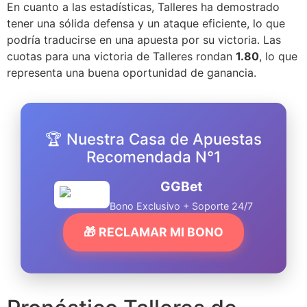
En cuanto a las estadísticas, Talleres ha demostrado
tener una sólida defensa y un ataque eficiente, lo que
podría traducirse en una apuesta por su victoria. Las
cuotas para una victoria de Talleres rondan
1.80
, lo que
representa una buena oportunidad de ganancia.
🏆 Nuestra Casa de Apuestas
Recomendada N°1
GGBet
Bono Exclusivo + Soporte 24/7
🎁 RECLAMAR MI BONO