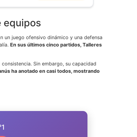
e equipos
n un juego ofensivo dinámico y una defensa
alía.
En sus últimos cinco partidos, Talleres
su consistencia. Sin embargo, su capacidad
anús ha anotado en casi todos, mostrando
°1