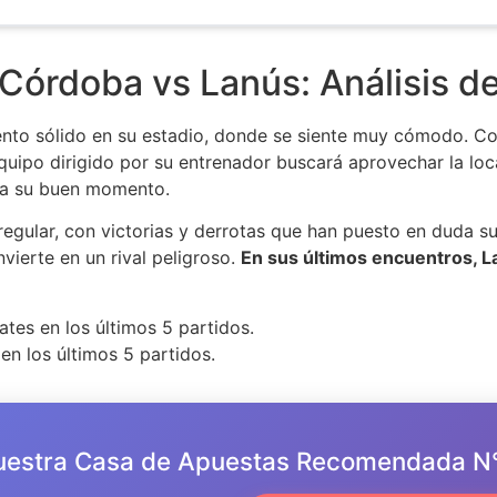
 Córdoba vs Lanús: Análisis d
nto sólido en su estadio, donde se siente muy cómodo. Co
quipo dirigido por su entrenador buscará aprovechar la loc
eja su buen momento.
rregular, con victorias y derrotas que han puesto en duda 
ierte en un rival peligroso.
En sus últimos encuentros, L
pates en los últimos 5 partidos.
 en los últimos 5 partidos.
uestra Casa de Apuestas Recomendada N