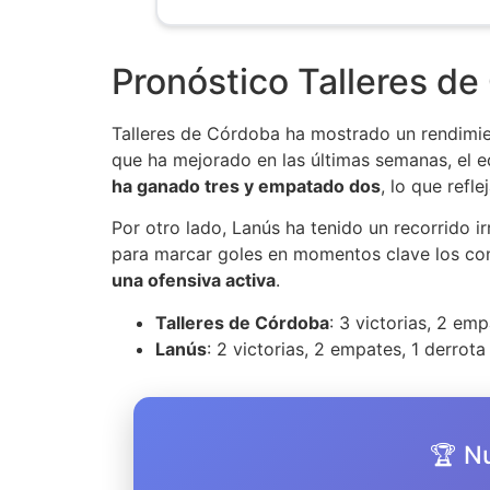
Pronóstico Talleres de
Talleres de Córdoba ha mostrado un rendimie
que ha mejorado en las últimas semanas, el e
ha ganado tres y empatado dos
, lo que refl
Por otro lado, Lanús ha tenido un recorrido i
para marcar goles en momentos clave los conv
una ofensiva activa
.
Talleres de Córdoba
: 3 victorias, 2 em
Lanús
: 2 victorias, 2 empates, 1 derrota
🏆 N