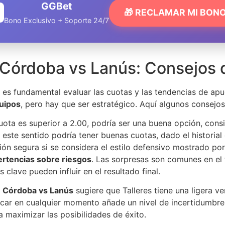
GGBet
🎁 RECLAMAR MI BON
Bono Exclusivo + Soporte 24/7
e Córdoba vs Lanús: Consejos
, es fundamental evaluar las cuotas y las tendencias de ap
uipos
, pero hay que ser estratégico. Aquí algunos consejos
cuota es superior a 2.00, podría ser una buena opción, con
este sentido podría tener buenas cuotas, dado el historial
n segura si se considera el estilo defensivo mostrado por 
ertencias sobre riesgos
. Las sorpresas son comunes en el 
 clave pueden influir en el resultado final.
e Córdoba vs Lanús
sugiere que Talleres tiene una ligera ve
car en cualquier momento añade un nivel de incertidumbre.
a maximizar las posibilidades de éxito.