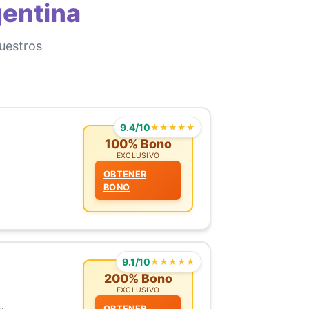
gentina
uestros
9.4/10
★★★★★
100% Bono
EXCLUSIVO
OBTENER
BONO
9.1/10
★★★★★
200% Bono
EXCLUSIVO
OBTENER