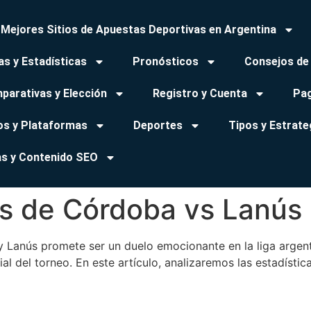
 Mejores Sitios de Apuestas Deportivas en Argentina
as y Estadísticas
Pronósticos
Consejos de
parativas y Elección
Registro y Cuenta
Pag
ios y Plataformas
Deportes
Tipos y Estrate
as y Contenido SEO
es de Córdoba vs Lanús
y Lanús promete ser un duelo emocionante en la liga argent
al del torneo. En este artículo, analizaremos las estadíst