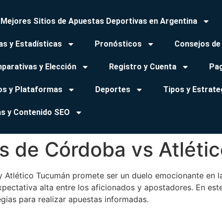
 Mejores Sitios de Apuestas Deportivas en Argentina
as y Estadísticas
Pronósticos
Consejos de
parativas y Elección
Registro y Cuenta
Pag
ios y Plataformas
Deportes
Tipos y Estrate
as y Contenido SEO
es de Córdoba vs Atlét
y Atlético Tucumán promete ser un duelo emocionante en la
pectativa alta entre los aficionados y apostadores. En este
egias para realizar apuestas informadas.