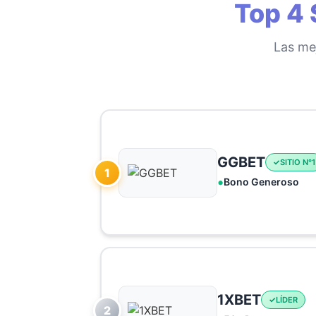
Top 4 
Las me
GGBET
SITIO N°1
1
Bono Generoso
1XBET
LÍDER
2