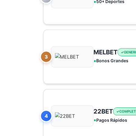
50+ Deportes
MELBET
GENER
3
Bonos Grandes
22BET
COMPLE
4
Pagos Rápidos