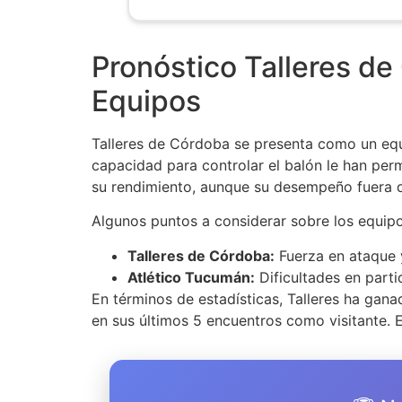
Pronóstico Talleres de
Equipos
Talleres de Córdoba se presenta como un equi
capacidad para controlar el balón le han per
su rendimiento, aunque su desempeño fuera de
Algunos puntos a considerar sobre los equipo
Talleres de Córdoba:
Fuerza en ataque y
Atlético Tucumán:
Dificultades en part
En términos de estadísticas, Talleres ha gan
en sus últimos 5 encuentros como visitante. Es