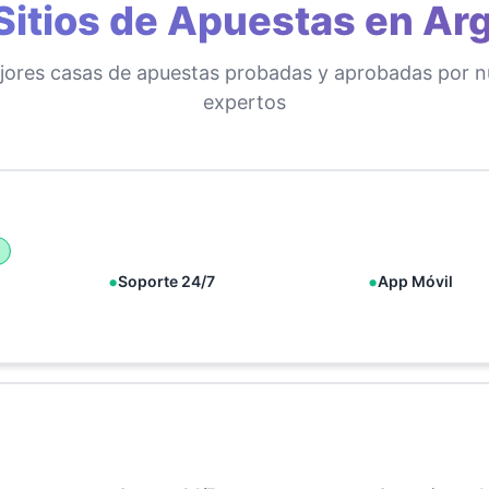
Sitios de Apuestas en Ar
jores casas de apuestas probadas y aprobadas por n
expertos
Soporte 24/7
App Móvil