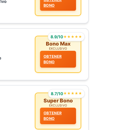
Vivo
BONO
8.9/10
★★★★★
Bono Max
EXCLUSIVO
OBTENER
e
BONO
8.7/10
★★★★★
Super Bono
EXCLUSIVO
OBTENER
BONO