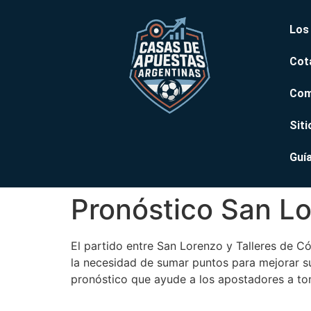
Los
Cot
Com
Sit
Guí
Pronóstico San Lo
El partido entre San Lorenzo y Talleres de 
la necesidad de sumar puntos para mejorar su
pronóstico que ayude a los apostadores a to