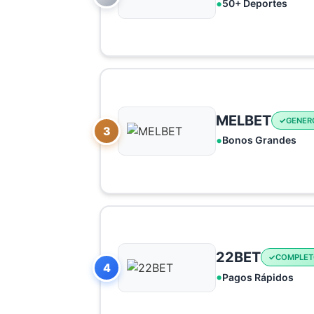
50+ Deportes
MELBET
GENER
3
Bonos Grandes
22BET
COMPLE
4
Pagos Rápidos