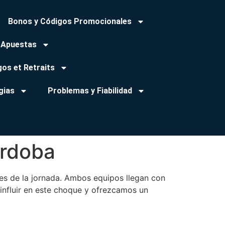
Bonos y Códigos Promocionales
 Apuestas
os et Retraits
gias
Problemas y Fiabilidad
órdoba
es de la jornada. Ambos equipos llegan con
influir en este choque y ofrezcamos un