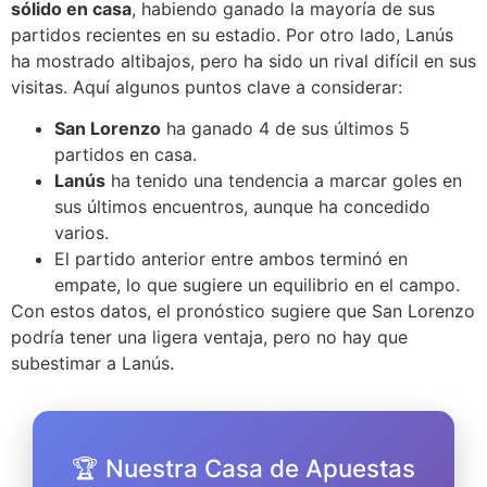
sólido en casa
, habiendo ganado la mayoría de sus
partidos recientes en su estadio. Por otro lado, Lanús
ha mostrado altibajos, pero ha sido un rival difícil en sus
visitas. Aquí algunos puntos clave a considerar:
San Lorenzo
ha ganado 4 de sus últimos 5
partidos en casa.
Lanús
ha tenido una tendencia a marcar goles en
sus últimos encuentros, aunque ha concedido
varios.
El partido anterior entre ambos terminó en
empate, lo que sugiere un equilibrio en el campo.
Con estos datos, el pronóstico sugiere que San Lorenzo
podría tener una ligera ventaja, pero no hay que
subestimar a Lanús.
🏆 Nuestra Casa de Apuestas