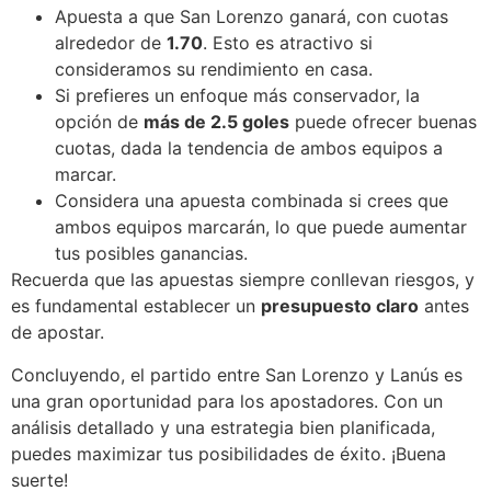
Apuesta a que San Lorenzo ganará, con cuotas
alrededor de
1.70
. Esto es atractivo si
consideramos su rendimiento en casa.
Si prefieres un enfoque más conservador, la
opción de
más de 2.5 goles
puede ofrecer buenas
cuotas, dada la tendencia de ambos equipos a
marcar.
Considera una apuesta combinada si crees que
ambos equipos marcarán, lo que puede aumentar
tus posibles ganancias.
Recuerda que las apuestas siempre conllevan riesgos, y
es fundamental establecer un
presupuesto claro
antes
de apostar.
Concluyendo, el partido entre San Lorenzo y Lanús es
una gran oportunidad para los apostadores. Con un
análisis detallado y una estrategia bien planificada,
puedes maximizar tus posibilidades de éxito. ¡Buena
suerte!