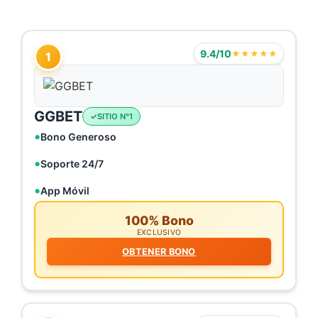
9.4/10
★★★★★
1
GGBET
SITIO N°1
Bono Generoso
Soporte 24/7
App Móvil
100% Bono
EXCLUSIVO
OBTENER BONO