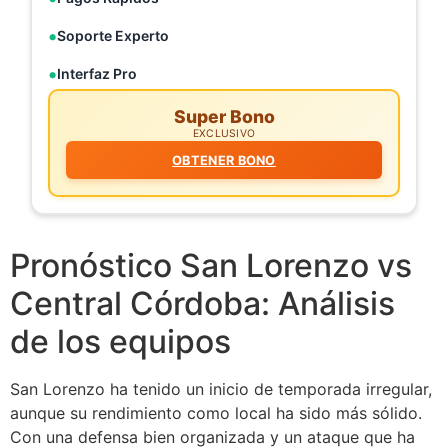
Soporte Experto
Interfaz Pro
Super Bono
EXCLUSIVO
OBTENER BONO
Pronóstico San Lorenzo vs
Central Córdoba: Análisis
de los equipos
San Lorenzo ha tenido un inicio de temporada irregular,
aunque su rendimiento como local ha sido más sólido.
Con una defensa bien organizada y un ataque que ha