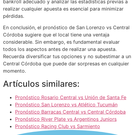
bankroll adecuado y analizar las estadísticas previas a
realizar cualquier apuesta es esencial para minimizar
pérdidas.
En conclusión, el pronóstico de San Lorenzo vs Central
Córdoba sugiere que el local tiene una ventaja
considerable. Sin embargo, es fundamental evaluar
todos los aspectos antes de realizar una apuesta.
Recuerda diversificar tus opciones y no subestimar a un
Central Córdoba que puede dar sorpresas en cualquier
momento.
Artículos similares:
Pronóstico Rosario Central vs Unión de Santa Fe
Pronóstico San Lorenzo vs Atlético Tucumán
Pronóstico Barracas Central vs Central Córdoba
Pronóstico River Plate vs Argentinos Juniors
Pronóstico Racing Club vs Sarmiento