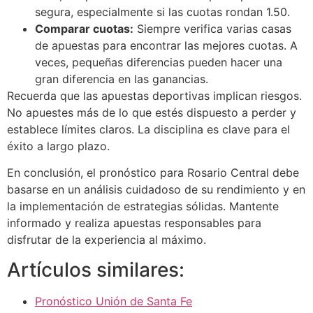
segura, especialmente si las cuotas rondan 1.50.
Comparar cuotas:
Siempre verifica varias casas
de apuestas para encontrar las mejores cuotas. A
veces, pequeñas diferencias pueden hacer una
gran diferencia en las ganancias.
Recuerda que las apuestas deportivas implican riesgos.
No apuestes más de lo que estés dispuesto a perder y
establece límites claros. La disciplina es clave para el
éxito a largo plazo.
En conclusión, el pronóstico para Rosario Central debe
basarse en un análisis cuidadoso de su rendimiento y en
la implementación de estrategias sólidas. Mantente
informado y realiza apuestas responsables para
disfrutar de la experiencia al máximo.
Artículos similares:
Pronóstico Unión de Santa Fe