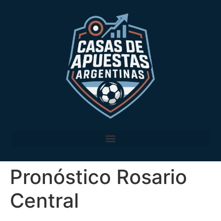
Pronóstico Rosario
Central