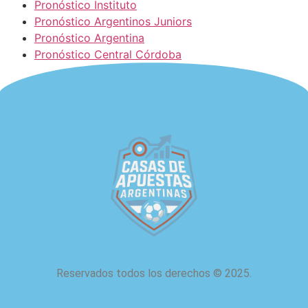
Pronóstico Instituto
Pronóstico Argentinos Juniors
Pronóstico Argentina
Pronóstico Central Córdoba
Reservados todos los derechos
©
2025.