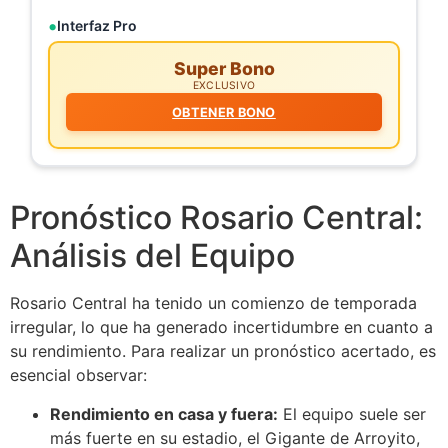
Interfaz Pro
Super Bono
EXCLUSIVO
OBTENER BONO
Pronóstico Rosario Central:
Análisis del Equipo
Rosario Central ha tenido un comienzo de temporada
irregular, lo que ha generado incertidumbre en cuanto a
su rendimiento. Para realizar un pronóstico acertado, es
esencial observar:
Rendimiento en casa y fuera:
El equipo suele ser
más fuerte en su estadio, el Gigante de Arroyito,