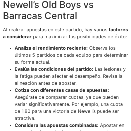
Newell’s Old Boys vs
Barracas Central
Al realizar apuestas en este partido, hay varios
factores
a considerar
para maximizar tus posibilidades de éxito:
Analiza el rendimiento reciente:
Observa los
últimos 5 partidos de cada equipo para determinar
su forma actual.
Evalúa las condiciones del partido:
Las lesiones y
la fatiga pueden afectar el desempeño. Revisa la
alineación antes de apostar.
Cotiza con diferentes casas de apuestas:
Asegúrate de comparar cuotas, ya que pueden
variar significativamente. Por ejemplo, una cuota
de 1.80 para una victoria de Newell’s puede ser
atractiva.
Considera las apuestas combinadas:
Apostar en