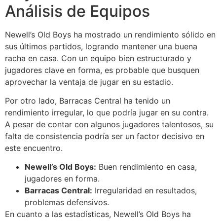
Análisis de Equipos
Newell’s Old Boys ha mostrado un rendimiento sólido en
sus últimos partidos, logrando mantener una buena
racha en casa. Con un equipo bien estructurado y
jugadores clave en forma, es probable que busquen
aprovechar la ventaja de jugar en su estadio.
Por otro lado, Barracas Central ha tenido un
rendimiento irregular, lo que podría jugar en su contra.
A pesar de contar con algunos jugadores talentosos, su
falta de consistencia podría ser un factor decisivo en
este encuentro.
Newell’s Old Boys:
Buen rendimiento en casa,
jugadores en forma.
Barracas Central:
Irregularidad en resultados,
problemas defensivos.
En cuanto a las estadísticas, Newell’s Old Boys ha