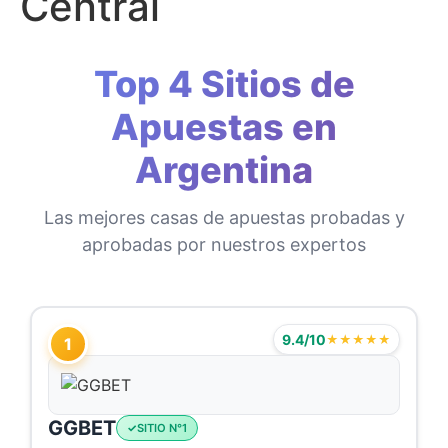
Central
Top 4 Sitios de
Apuestas en
Argentina
Las mejores casas de apuestas probadas y
aprobadas por nuestros expertos
9.4/10
★★★★★
1
GGBET
SITIO N°1