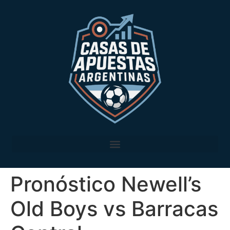
Pronóstico Newell’s
Old Boys vs Barracas