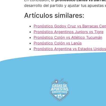
desarrollo del partido y ajustar tus apuesta
Artículos similares:
Pronóstico Godoy Cruz vs Barracas Cen
Pronóstico Argentinos Juniors vs Tigre
Pronóstico Colón vs Atlético Tucumán
Pronóstico Colón vs Lanús
Pronóstico Argentina vs Estados Unidos
ac
no