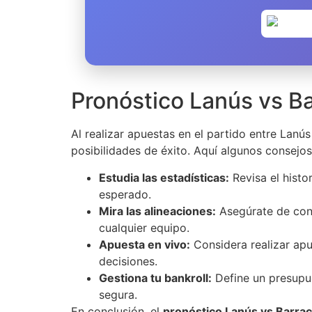
Pronóstico Lanús vs Ba
Al realizar apuestas en el partido entre Lanú
posibilidades de éxito. Aquí algunos consejos
Estudia las estadísticas:
Revisa el histo
esperado.
Mira las alineaciones:
Asegúrate de cono
cualquier equipo.
Apuesta en vivo:
Considera realizar apu
decisiones.
Gestiona tu bankroll:
Define un presupue
segura.
En conclusión, el
pronóstico Lanús vs Barrac