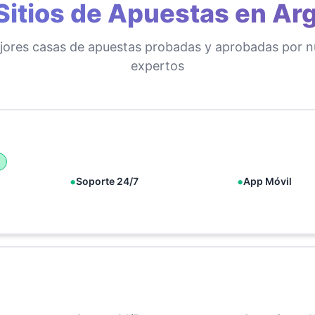
Sitios de Apuestas en Ar
jores casas de apuestas probadas y aprobadas por n
expertos
Soporte 24/7
App Móvil