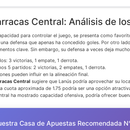
rracas Central: Análisis de lo
apacidad para controlar el juego, se presenta como favorit
 una defensa que apenas ha concedido goles. Por otro lad
mentos clave. Sin embargo, su defensa a veces deja mucho
os: 3 victorias, 1 empate, 1 derrota.
os 5 partidos: 2 victorias, 2 empates, 1 derrota.
nes pueden influir en la alineación final.
racas Central
sugiere que Lanús podría aprovechar su loca
na cuota aproximada de 1.75 podría ser una opción atractiv
ral ha mostrado capacidad ofensiva, podría ofrecer buen
uestra Casa de Apuestas Recomendada N