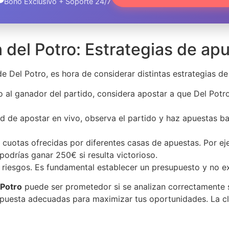
Bono Exclusivo + Soporte 24/7
 del Potro: Estrategias de ap
e Del Potro, es hora de considerar distintas estrategias de
lo al ganador del partido, considera apostar a que Del Potr
dad de apostar en vivo, observa el partido y haz apuestas b
s cuotas ofrecidas por diferentes casas de apuestas. Por ej
podrías ganar 250€ si resulta victorioso.
 riesgos. Es fundamental establecer un presupuesto y no e
 Potro
puede ser prometedor si se analizan correctamente s
apuesta adecuadas para maximizar tus oportunidades. La c