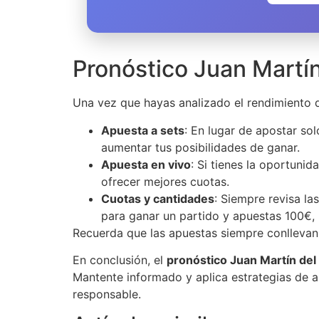
Pronóstico Juan Martín
Una vez que hayas analizado el rendimiento d
Apuesta a sets
: En lugar de apostar so
aumentar tus posibilidades de ganar.
Apuesta en vivo
: Si tienes la oportuni
ofrecer mejores cuotas.
Cuotas y cantidades
: Siempre revisa la
para ganar un partido y apuestas 100€, 
Recuerda que las apuestas siempre conllevan
En conclusión, el
pronóstico Juan Martín del
Mantente informado y aplica estrategias de 
responsable.