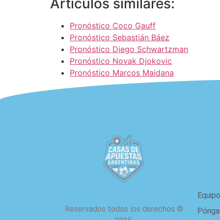
Artículos similares:
Pronóstico Coco Gauff
Pronóstico Sebastián Báez
Pronóstico Diego Schwartzman
Pronóstico Novak Djokovic
Pronóstico Marcos Maidana
ac
no
Equip
Reservados todos los derechos
©
Pónga