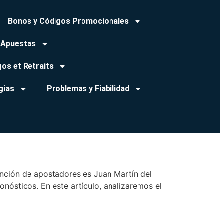
Bonos y Códigos Promocionales
 Apuestas
os et Retraits
gias
Problemas y Fiabilidad
ención de apostadores es Juan Martín del
onósticos. En este artículo, analizaremos el