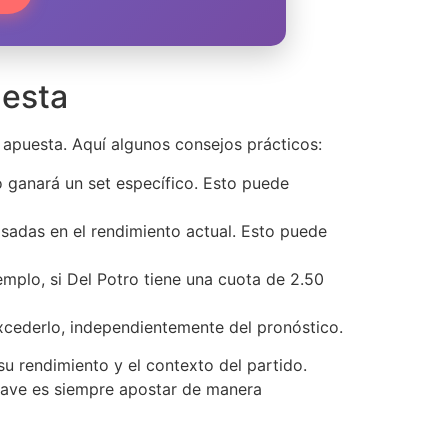
uesta
 apuesta. Aquí algunos consejos prácticos:
o ganará un set específico. Esto puede
asadas en el rendimiento actual. Esto puede
emplo, si Del Potro tiene una cuota de 2.50
xcederlo, independientemente del pronóstico.
u rendimiento y el contexto del partido.
lave es siempre apostar de manera