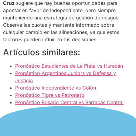
Cruz
sugiere que hay buenas oportunidades para
apostar en favor de Independiente, pero siempre
manteniendo una estrategia de gestión de riesgos.
Observa las cuotas y mantente informado sobre
cualquier cambio en las alineaciones, ya que estos
factores pueden influir en tus decisiones.
Artículos similares:
Pronóstico Estudiantes de La Plata vs Huracán
Pronóstico Argentinos Juniors vs Defensa y
Justicia
Pronóstico Independiente vs Colón
Pronóstico Tigre vs Patronato
Pronóstico Rosario Central vs Barracas Central