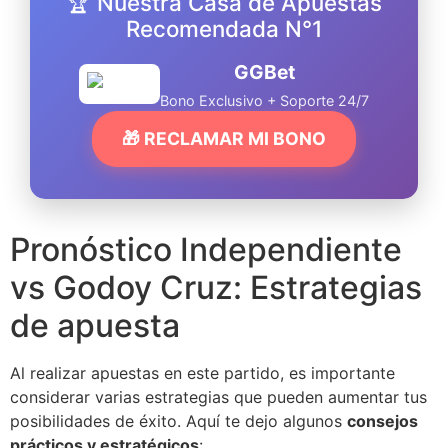
🏆 Nuestra Casa de Apuestas
Recomendada N°1
GGBet
Bono Exclusivo + Soporte 24/7
🎁 RECLAMAR MI BONO
Pronóstico Independiente
vs Godoy Cruz: Estrategias
de apuesta
Al realizar apuestas en este partido, es importante
considerar varias estrategias que pueden aumentar tus
posibilidades de éxito. Aquí te dejo algunos
consejos
prácticos y estratégicos
: