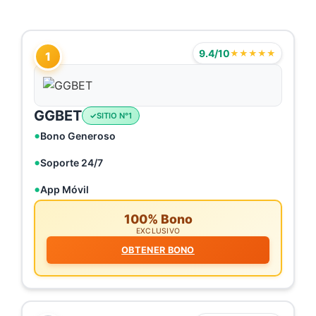
9.4/10
★★★★★
1
GGBET
SITIO N°1
Bono Generoso
Soporte 24/7
App Móvil
100% Bono
EXCLUSIVO
OBTENER BONO