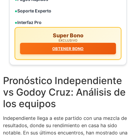
Soporte Experto
Interfaz Pro
Super Bono
EXCLUSIVO
OBTENER BONO
Pronóstico Independiente
vs Godoy Cruz: Análisis de
los equipos
Independiente llega a este partido con una mezcla de
resultados, donde su rendimiento en casa ha sido
notable. En sus últimos encuentros, han mostrado una