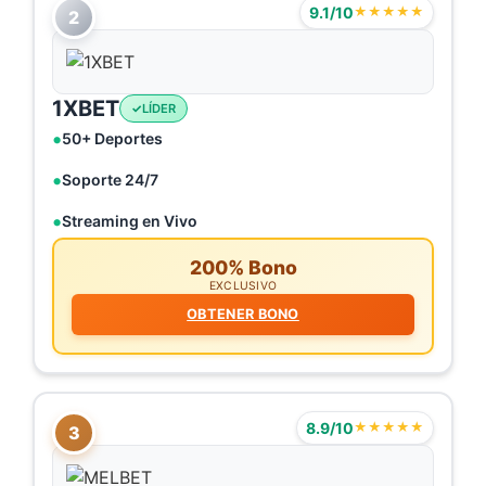
9.1/10
★★★★★
2
1XBET
LÍDER
50+ Deportes
Soporte 24/7
Streaming en Vivo
200% Bono
EXCLUSIVO
OBTENER BONO
8.9/10
★★★★★
3