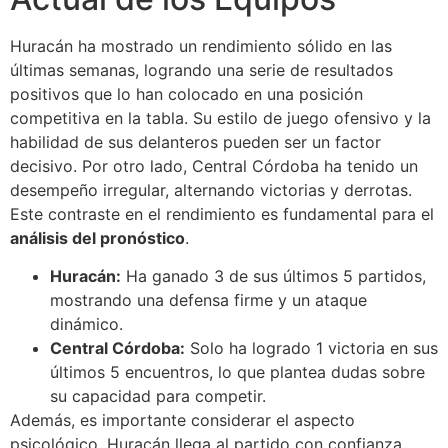
Huracán ha mostrado un rendimiento sólido en las
últimas semanas, logrando una serie de resultados
positivos que lo han colocado en una posición
competitiva en la tabla. Su estilo de juego ofensivo y la
habilidad de sus delanteros pueden ser un factor
decisivo. Por otro lado, Central Córdoba ha tenido un
desempeño irregular, alternando victorias y derrotas.
Este contraste en el rendimiento es fundamental para el
análisis del pronóstico
.
Huracán:
Ha ganado 3 de sus últimos 5 partidos,
mostrando una defensa firme y un ataque
dinámico.
Central Córdoba:
Solo ha logrado 1 victoria en sus
últimos 5 encuentros, lo que plantea dudas sobre
su capacidad para competir.
Además, es importante considerar el aspecto
psicológico. Huracán llega al partido con confianza,