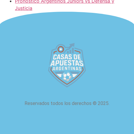
Pronóstico Argentinos Juniors vs Defensa y
Justicia
Reservados todos los derechos
©
2025.