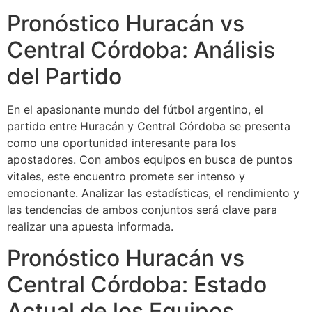
Pronóstico Huracán vs
Central Córdoba: Análisis
del Partido
En el apasionante mundo del fútbol argentino, el
partido entre Huracán y Central Córdoba se presenta
como una oportunidad interesante para los
apostadores. Con ambos equipos en busca de puntos
vitales, este encuentro promete ser intenso y
emocionante. Analizar las estadísticas, el rendimiento y
las tendencias de ambos conjuntos será clave para
realizar una apuesta informada.
Pronóstico Huracán vs
Central Córdoba: Estado
Actual de los Equipos