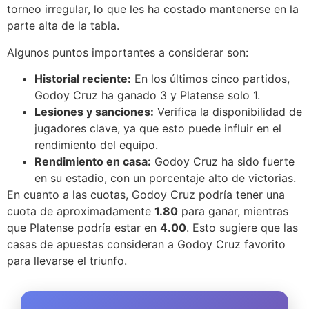
torneo irregular, lo que les ha costado mantenerse en la
parte alta de la tabla.
Algunos puntos importantes a considerar son:
Historial reciente:
En los últimos cinco partidos,
Godoy Cruz ha ganado 3 y Platense solo 1.
Lesiones y sanciones:
Verifica la disponibilidad de
jugadores clave, ya que esto puede influir en el
rendimiento del equipo.
Rendimiento en casa:
Godoy Cruz ha sido fuerte
en su estadio, con un porcentaje alto de victorias.
En cuanto a las cuotas, Godoy Cruz podría tener una
cuota de aproximadamente
1.80
para ganar, mientras
que Platense podría estar en
4.00
. Esto sugiere que las
casas de apuestas consideran a Godoy Cruz favorito
para llevarse el triunfo.