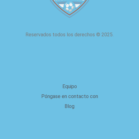
Reservados todos los derechos
©
2025.
acerca de nosotros
Equipo
Póngase en contacto con
Blog