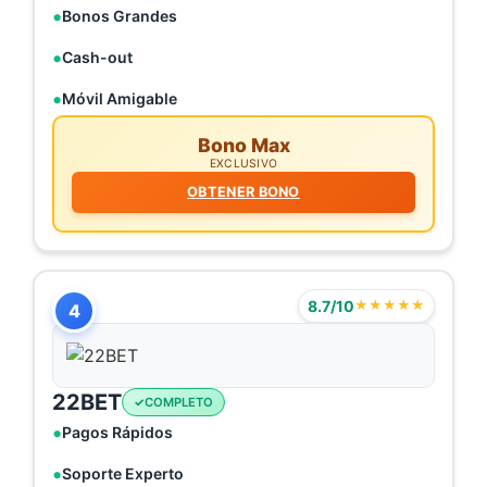
Bonos Grandes
Cash-out
Móvil Amigable
Bono Max
EXCLUSIVO
OBTENER BONO
8.7/10
★★★★★
4
22BET
COMPLETO
Pagos Rápidos
Soporte Experto