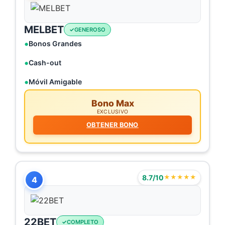
MELBET
GENEROSO
Bonos Grandes
Cash-out
Móvil Amigable
Bono Max
EXCLUSIVO
OBTENER BONO
8.7/10
★★★★★
4
22BET
COMPLETO