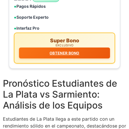
Pagos Rápidos
Soporte Experto
Interfaz Pro
Super Bono
EXCLUSIVO
OBTENER BONO
Pronóstico Estudiantes de
La Plata vs Sarmiento:
Análisis de los Equipos
Estudiantes de La Plata llega a este partido con un
rendimiento sólido en el campeonato, destacándose por