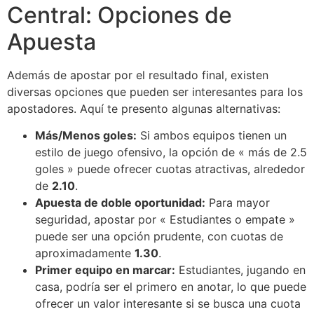
Central: Opciones de
Apuesta
Además de apostar por el resultado final, existen
diversas opciones que pueden ser interesantes para los
apostadores. Aquí te presento algunas alternativas:
Más/Menos goles:
Si ambos equipos tienen un
estilo de juego ofensivo, la opción de « más de 2.5
goles » puede ofrecer cuotas atractivas, alrededor
de
2.10
.
Apuesta de doble oportunidad:
Para mayor
seguridad, apostar por « Estudiantes o empate »
puede ser una opción prudente, con cuotas de
aproximadamente
1.30
.
Primer equipo en marcar:
Estudiantes, jugando en
casa, podría ser el primero en anotar, lo que puede
ofrecer un valor interesante si se busca una cuota