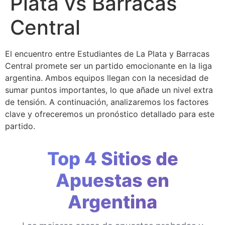
Plata vs Barracas
Central
El encuentro entre Estudiantes de La Plata y Barracas
Central promete ser un partido emocionante en la liga
argentina. Ambos equipos llegan con la necesidad de
sumar puntos importantes, lo que añade un nivel extra
de tensión. A continuación, analizaremos los factores
clave y ofreceremos un pronóstico detallado para este
partido.
Top 4 Sitios de
Apuestas en
Argentina